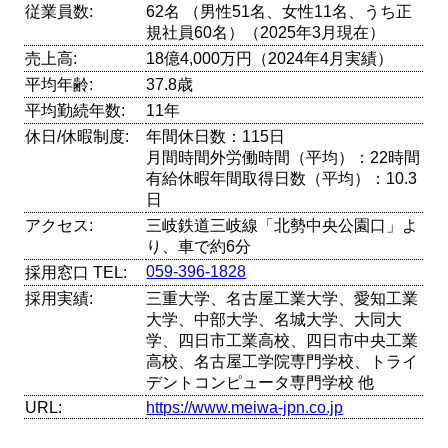
従業員数:
62名 （男性51名、女性11名、うち正
規社員60名）（2025年3月現在）
売上高:
18億4,000万円（2024年4月実績）
平均年齢:
37.8歳
平均勤続年数:
11年
休日/休暇制度:
年間休日数：115日
月間時間外労働時間（平均）：22時間
有給休暇年間取得日数（平均）：10.3
日
アクセス:
三岐鉄道三岐線「北勢中央公園口」よ
り、車で約6分
059-396-1828
採用窓口 TEL:
採用実績:
三重大学、名古屋工業大学、愛知工業
大学、中部大学、名城大学、大同大
学、四日市工業高校、四日市中央工業
高校、名古屋工学院専門学校、トライ
デントコンピュータ専門学校 他
URL:
https://www.meiwa-jpn.co.jp