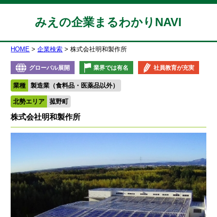
みえの企業まるわかりNAVI
HOME
企業検索
株式会社明和製作所
グローバル展開
業界では有名
社員教育が充実
業種
製造業（食料品・医薬品以外）
北勢エリア
菰野町
株式会社明和製作所