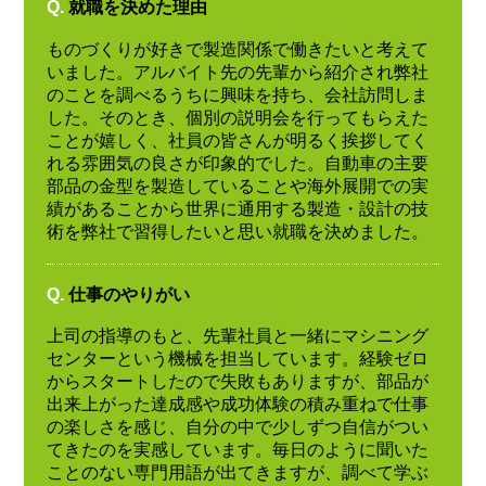
Q.
就職を決めた理由
ものづくりが好きで製造関係で働きたいと考えて
いました。アルバイト先の先輩から紹介され弊社
のことを調べるうちに興味を持ち、会社訪問しま
した。そのとき、個別の説明会を行ってもらえた
ことが嬉しく、社員の皆さんが明るく挨拶してく
れる雰囲気の良さが印象的でした。自動車の主要
部品の金型を製造していることや海外展開での実
績があることから世界に通用する製造・設計の技
術を弊社で習得したいと思い就職を決めました。
Q.
仕事のやりがい
上司の指導のもと、先輩社員と一緒にマシニング
センターという機械を担当しています。経験ゼロ
からスタートしたので失敗もありますが、部品が
出来上がった達成感や成功体験の積み重ねで仕事
の楽しさを感じ、自分の中で少しずつ自信がつい
てきたのを実感しています。毎日のように聞いた
ことのない専門用語が出てきますが、調べて学ぶ