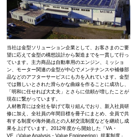
当社は金型ソリューション企業として、お客さまのご要
望に応えて金型の構想設計から製造までを一貫して行っ
ています。主力商品は自動車用のエンジン、ミッショ
ン、モーター関連の金型が中心でメンテナンスや補修部
品などのアフターサービスにも力を入れています。金型
では難しいとされた滑らかな曲線を作ることに成功し、
「明和に任せれば大丈夫」とさらに信頼が増したことが
現在に繋がっています。
人材教育には全社を挙げて取り組んでおり、新入社員研
修に加え、全社員の年間目標を冊子にまとめ、全員で共
有する制度や海外拠点との人材交流制度などを継続し成
果を上げています。2012年度から開始した「VA・
VE（Value Analysis・Value Engineering）提案制度」