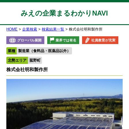
みえの企業まるわかりNAVI
HOME
企業検索
検索結果一覧
株式会社明和製作所
グローバル展開
業界では有名
社員教育が充実
業種
製造業（食料品・医薬品以外）
北勢エリア
菰野町
株式会社明和製作所