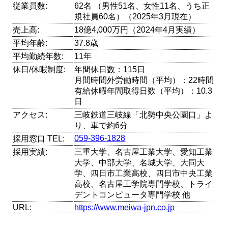
従業員数:
62名 （男性51名、女性11名、うち正
規社員60名）（2025年3月現在）
売上高:
18億4,000万円（2024年4月実績）
平均年齢:
37.8歳
平均勤続年数:
11年
休日/休暇制度:
年間休日数：115日
月間時間外労働時間（平均）：22時間
有給休暇年間取得日数（平均）：10.3
日
アクセス:
三岐鉄道三岐線「北勢中央公園口」よ
り、車で約6分
059-396-1828
採用窓口 TEL:
採用実績:
三重大学、名古屋工業大学、愛知工業
大学、中部大学、名城大学、大同大
学、四日市工業高校、四日市中央工業
高校、名古屋工学院専門学校、トライ
デントコンピュータ専門学校 他
URL:
https://www.meiwa-jpn.co.jp