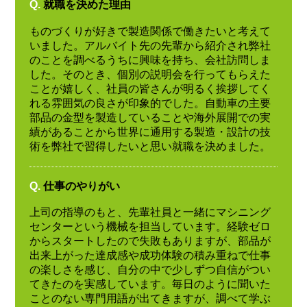
Q.
就職を決めた理由
ものづくりが好きで製造関係で働きたいと考えて
いました。アルバイト先の先輩から紹介され弊社
のことを調べるうちに興味を持ち、会社訪問しま
した。そのとき、個別の説明会を行ってもらえた
ことが嬉しく、社員の皆さんが明るく挨拶してく
れる雰囲気の良さが印象的でした。自動車の主要
部品の金型を製造していることや海外展開での実
績があることから世界に通用する製造・設計の技
術を弊社で習得したいと思い就職を決めました。
Q.
仕事のやりがい
上司の指導のもと、先輩社員と一緒にマシニング
センターという機械を担当しています。経験ゼロ
からスタートしたので失敗もありますが、部品が
出来上がった達成感や成功体験の積み重ねで仕事
の楽しさを感じ、自分の中で少しずつ自信がつい
てきたのを実感しています。毎日のように聞いた
ことのない専門用語が出てきますが、調べて学ぶ