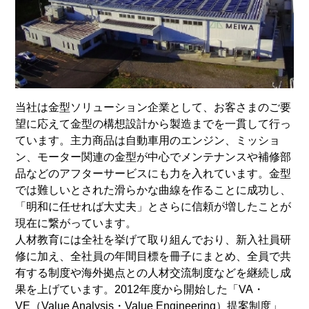
当社は金型ソリューション企業として、お客さまのご要
望に応えて金型の構想設計から製造までを一貫して行っ
ています。主力商品は自動車用のエンジン、ミッショ
ン、モーター関連の金型が中心でメンテナンスや補修部
品などのアフターサービスにも力を入れています。金型
では難しいとされた滑らかな曲線を作ることに成功し、
「明和に任せれば大丈夫」とさらに信頼が増したことが
現在に繋がっています。
人材教育には全社を挙げて取り組んでおり、新入社員研
修に加え、全社員の年間目標を冊子にまとめ、全員で共
有する制度や海外拠点との人材交流制度などを継続し成
果を上げています。2012年度から開始した「VA・
VE（Value Analysis・Value Engineering）提案制度」