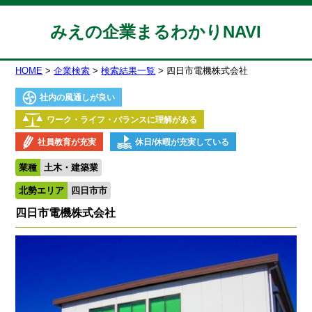
みえの企業まるわかりNAVI
HOME
企業検索
検索結果一覧
四日市電機株式会社
社内の風通しが良い
ワーク・ライフ・バランスに理解がある
社員教育が充実
休日/休暇が充実している
業種
土木・建築業
北勢エリア
四日市市
四日市電機株式会社