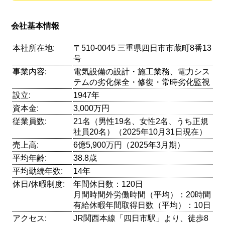
会社基本情報
本社所在地:
〒510-0045 三重県四日市市蔵町8番13
号
事業内容:
電気設備の設計・施工業務、電力シス
テムの劣化保全・修復・常時劣化監視
設立:
1947年
資本金:
3,000万円
従業員数:
21名（男性19名、女性2名、うち正規
社員20名）（2025年10月31日現在）
売上高:
6億5,900万円（2025年3月期）
平均年齢:
38.8歳
平均勤続年数:
14年
休日/休暇制度:
年間休日数：120日
月間時間外労働時間（平均）：20時間
有給休暇年間取得日数（平均）：10日
アクセス:
JR関西本線「四日市駅」より、徒歩8