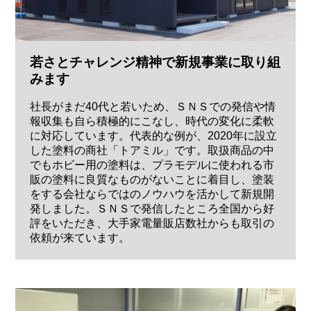
若さとチャレンジ精神で新規事業に取り組
みます
社長がまだ40代と若いため、ＳＮＳでの発信や情
報収集も自ら積極的にこなし、時代の変化に柔軟
に対応しています。代表的な例が、2020年に設立
した塗料の商社「トアミル」です。取扱商品の中
でもホビー用の塗料は、プラモデルに使われる市
販の塗料に良質なものがないことに着目し、塗装
をする会社ならではのノウハウを活かして新規開
発しました。ＳＮＳで発信したところ全国から好
評をいただき、大手家電量販店数社からも取引の
依頼が来ています。