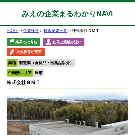
みえの企業まるわかりNAVI
HOME
企業検索
検索結果一覧
株式会社ＧＭＴ
業界では有名
社長と距離が近い
社員教育が充実
業種
製造業（食料品・医薬品以外）
中南勢エリア
津市
株式会社ＧＭＴ