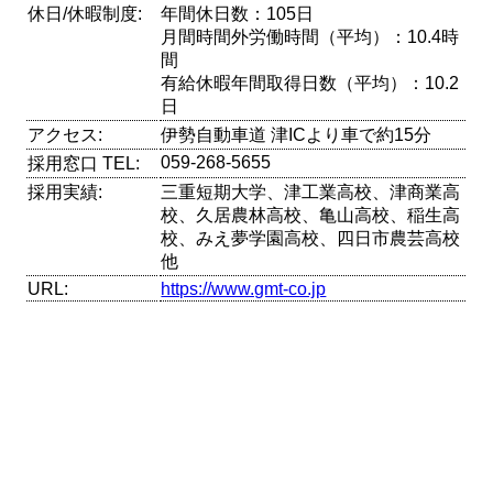
休日/休暇制度:
年間休日数：105日
月間時間外労働時間（平均）：10.4時
間
有給休暇年間取得日数（平均）：10.2
日
アクセス:
伊勢自動車道 津ICより車で約15分
059-268-5655
採用窓口 TEL:
採用実績:
三重短期大学、津工業高校、津商業高
校、久居農林高校、亀山高校、稲生高
校、みえ夢学園高校、四日市農芸高校
他
URL:
https://www.gmt-co.jp