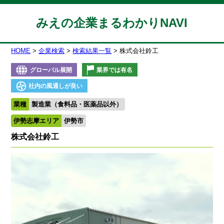
みえの企業まるわかりNAVI
HOME
企業検索
検索結果一覧
株式会社鈴工
グローバル展開
業界では有名
社内の風通しが良い
業種
製造業（食料品・医薬品以外）
伊勢志摩エリア
伊勢市
株式会社鈴工