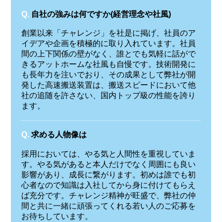
Q.
自社の強みは何ですか(経営理念や社風)
創業以来「チャレンジ」を社是に掲げ、社員のア
イデアや企画を積極的に取り入れています。社員
間の上下関係の壁がなく、誰とでも気軽に話がで
きるアットホームな社風も自慢です。技術開発に
も長年力を注いでおり、その成果として弊社が開
発した高速搬送装置は、搬送スピードにおいて他
社の追随を許さない、国内トップ級の性能を誇り
ます。
Q.
求める人物像は
採用においては、やる気と人間性を重視していま
す。やる気があると本人だけでなく周囲にも良い
影響があり、成長に繋がります。初めは誰でも初
心者なので知識は入社してから身に付けてもらえ
ば充分です。チャレンジ精神が旺盛で、弊社の仲
間と共に一緒に頑張ってくれる若い人のご応募を
お待ちしています。