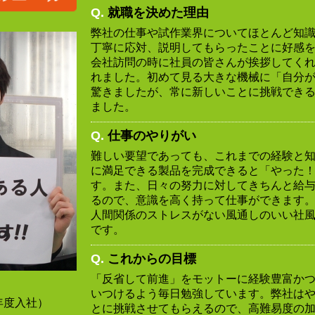
Q.
就職を決めた理由
弊社の仕事や試作業界についてほとんど知
丁寧に応対、説明してもらったことに好感
会社訪問の時に社員の皆さんが挨拶してく
れました。初めて見る大きな機械に「自分
驚きましたが、常に新しいことに挑戦でき
ました。
Q.
仕事のやりがい
難しい要望であっても、これまでの経験と
に満足できる製品を完成できると「やった
す。また、日々の努力に対してきちんと給
るので、意識を高く持って仕事ができます
人間関係のストレスがない風通しのいい社
です。
Q.
これからの目標
「反省して前進」をモットーに経験豊富か
いつけるよう毎日勉強しています。弊社は
0年度入社）
とに挑戦させてもらえるので、高難易度の