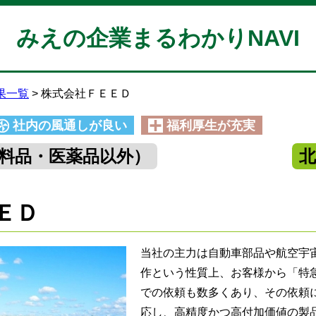
みえの企業まるわかりNAVI
果一覧
株式会社ＦＥＥＤ
社内の風通しが良い
福利厚生が充実
料品・医薬品以外）
ＥＤ
当社の主力は自動車部品や航空宇
作という性質上、お客様から「特
での依頼も数多くあり、その依頼
応し、高精度かつ高付加価値の製