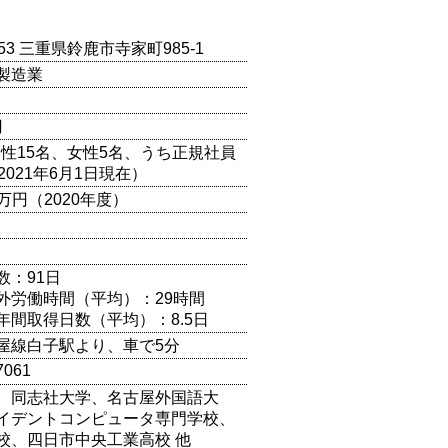
253 三重県鈴鹿市寺家町985-1
製造業
円
（男性15名、女性5名、うち正規社員
2021年6月1日現在）
00万円（2020年度）
数：91日
外労働時間（平均）：29時間
年間取得日数（平均）：8.5日
屋線白子駅より、車で5分
7061
、同志社大学、名古屋外国語大
イデントコンピュータ専門学校、
校、四日市中央工業高校 他