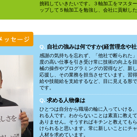
挑戦していきたいです。３軸加工をマスタ
ップして５軸加工を勉強し、会社に貢献し
Q.
自社の強みは何ですか(経営理念や社
感謝の気持ちを忘れず、「他社で断られた
度の高い仕事を引き受け常に技術の向上を
械の操作やプログラミングの習得など、新
応援し、その業務を担当させています。習
給や技能給を支給するなど、目に見える形
です。
Q.
求める人物像は
ひとつは自分から職場の輪に入っていける
れる人です。わからないことは素直に教え
ありません。そうすればキチンと教えても
けられると思います。常に新しいことにチ
人材を求めています。