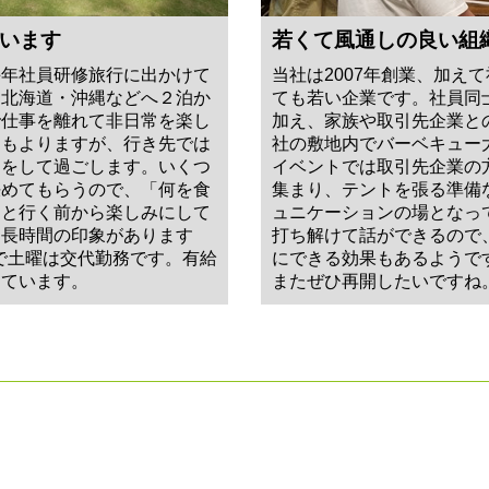
います
若くて風通しの良い組
毎年社員研修旅行に出かけて
当社は2007年創業、加えて
・北海道・沖縄などへ２泊か
ても若い企業です。社員同
で仕事を離れて非日常を楽し
加え、家族や取引先企業と
にもよりますが、行き先では
社の敷地内でバーベキュー
フをして過ごします。いくつ
イベントでは取引先企業の
決めてもらうので、「何を食
集まり、テントを張る準備
」と行く前から楽しみにして
ュニケーションの場となっ
は長時間の印象があります
打ち解けて話ができるので
間で土曜は交代勤務です。有給
にできる効果もあるようで
っています。
またぜひ再開したいですね