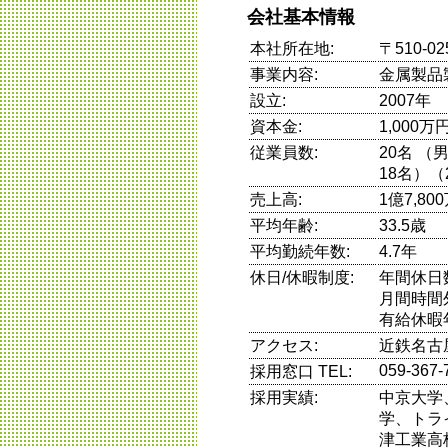
会社基本情報
本社所在地:
〒510-0
事業内容:
金属製品
設立:
2007年
資本金:
1,000万
従業員数:
20名 
18名）（
売上高:
1億7,8
平均年齢:
33.5歳
平均勤続年数:
4.7年
休日/休暇制度:
年間休日
月間時間
有給休暇
アクセス:
近鉄名古
059-367-
採用窓口 TEL:
採用実績:
中京大学
学、トラ
津工業高