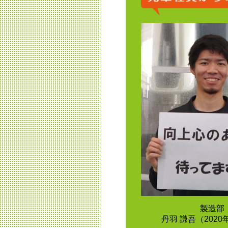
製造部
丹羽 謙吾（202