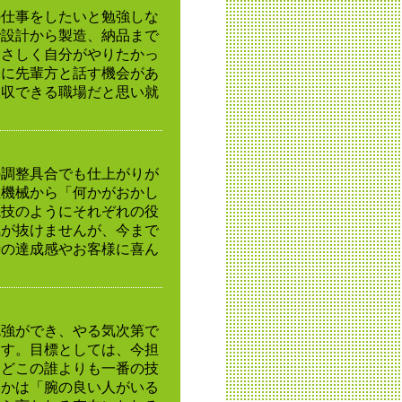
の仕事をしたいと勉強しな
で設計から製造、納品まで
まさしく自分がやりたかっ
際に先輩方と話す機会があ
吸収できる職場だと思い就
の調整具合でも仕上がりが
ぬ機械から「何かがおかし
競技のようにそれぞれの役
気が抜けませんが、今まで
時の達成感やお客様に喜ん
勉強ができ、やる気次第で
ます。目標としては、今担
、どこの誰よりも一番の技
つかは「腕の良い人がいる