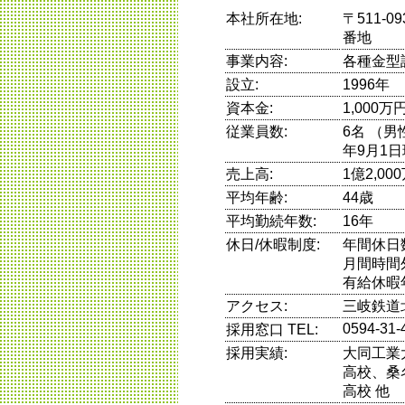
本社所在地:
〒511-
番地
事業内容:
各種金型
設立:
1996年
資本金:
1,000万
従業員数:
6名 （男
年9月1
売上高:
1億2,0
平均年齢:
44歳
平均勤続年数:
16年
休日/休暇制度:
年間休日
月間時間
有給休暇
アクセス:
三岐鉄道
0594-31-
採用窓口 TEL:
採用実績:
大同工業
高校、桑
高校 他