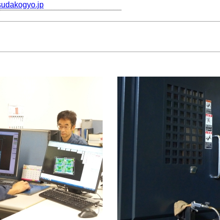
asudakogyo.jp