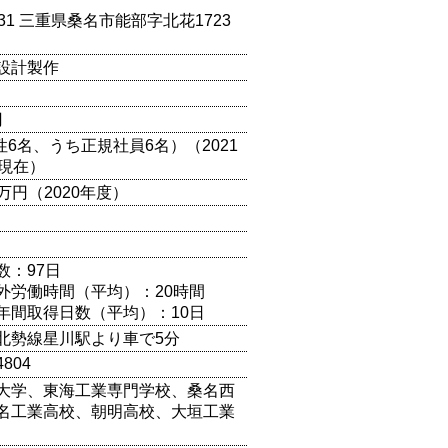
0931 三重県桑名市能部字北花1723
設計製作
円
性6名、うち正規社員6名）（2021
日現在）
00万円（2020年度）
数：97日
外労働時間（平均）：20時間
年間取得日数（平均）：10日
北勢線星川駅より車で5分
4804
大学、東海工業専門学校、桑名西
名工業高校、朝明高校、大垣工業