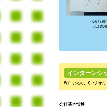
代表取締
安田 親
インターンシ
現在は受入していません
会社基本情報