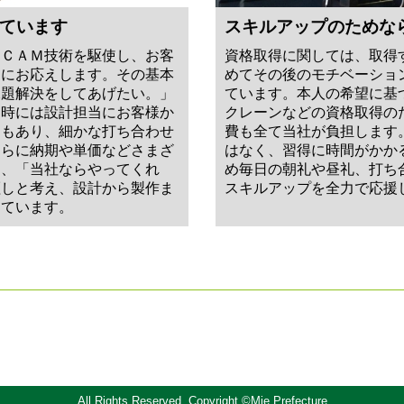
ています
スキルアップのためな
／ＣＡＭ技術を駆使し、お客
資格取得に関しては、取得
」にお応えします。その基本
めてその後のモチベーショ
課題解決をしてあげたい。」
ています。本人の希望に基
。時には設計担当にお客様か
クレーンなどの資格取得の
ともあり、細かな打ち合わせ
費も全て当社が負担します
さらに納期や単価などさまざ
はなく、習得に時間がかか
は、「当社ならやってくれ
め毎日の朝礼や昼礼、打ち
証しと考え、設計から製作ま
スキルアップを全力で応援
しています。
All Rights Reserved, Copyright ©Mie Prefecture