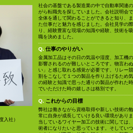
社会の基盤である製造業の中で自動車関連
がら転職先を探していました。会社説明会
全体を通して関わることができると知り、
た仕事だと魅力を感じました。会社見学の
り、経験豊富な現場の知識や経験、技術を
職を決めました。
Q.
仕事のやりがい
金属加工品はその日の気温や湿度、加工機
影響されるのが難しいところです。物言わ
い」と感じ取れる感覚が必要です。リレー
割をこなして１つの製品を作り上げるため
の経験と知識で思った通りの製品が作れた
でいただけた時の嬉しさは格別です。
Q.
これからの目標
弊社は働きながら資格取得や新しい技術の
常に自身が成長していける良い環境があり
年度入社）
当しているワイヤー加工の技術に関しては
術者になりたいと思っています。そしてい