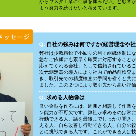
からヤスダ工業に仕事を頼みたい」と顧客
よう努力を続けたいと考えています。
Q.
自社の強みは何ですか(経営理念や社
弊社は少数精鋭で小回りの利く組織体制に
急なご依頼にも素早く確実に対応すること
応えてくれる会社」として信頼されている
次元測定器の導入により社内で納品前検査
き、取引先での精度検査の手間を省くと共
ました。この２つにより取引先から高い評
Q.
求める人物像は
良い金型を作るには、周囲と相談して作業
ン能力が不可欠です。弊社が求めるのは常
行動できる人、話を最後までしっかり聞き
える人、自ら改善し行動できる人、自分の
とに挑戦できる人です。これができる人は