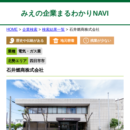
みえの企業まるわかりNAVI
HOME
企業検索
検索結果一覧
石井燃商株式会社
歴史や伝統がある
地元密着
残業が少ない
業種
電気・ガス業
北勢エリア
四日市市
石井燃商株式会社