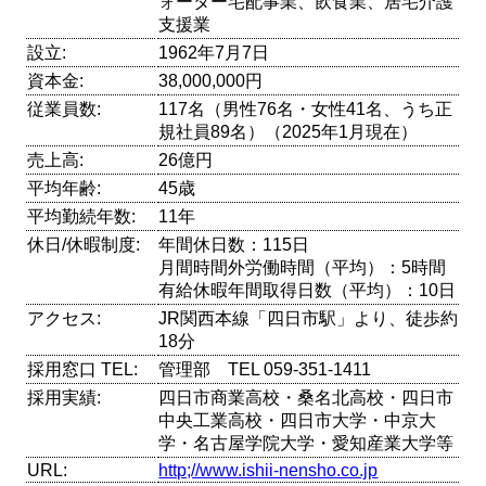
ォーター宅配事業、飲食業、居宅介護
支援業
設立:
1962年7月7日
資本金:
38,000,000円
従業員数:
117名（男性76名・女性41名、うち正
規社員89名）（2025年1月現在）
売上高:
26億円
平均年齢:
45歳
平均勤続年数:
11年
休日/休暇制度:
年間休日数：115日
月間時間外労働時間（平均）：5時間
有給休暇年間取得日数（平均）：10日
アクセス:
JR関西本線「四日市駅」より、徒歩約
18分
採用窓口 TEL:
管理部 TEL 059-351-1411
採用実績:
四日市商業高校・桑名北高校・四日市
中央工業高校・四日市大学・中京大
学・名古屋学院大学・愛知産業大学等
URL:
http;//www.ishii-nensho.co.jp