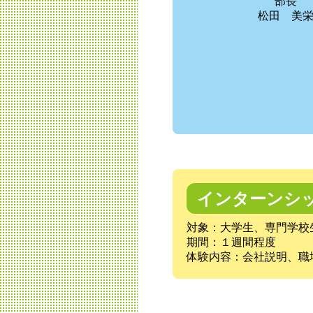
部長
松田 美
インターンシ
対象：大学生、専門学校
期間：１週間程度
体験内容：会社説明、職