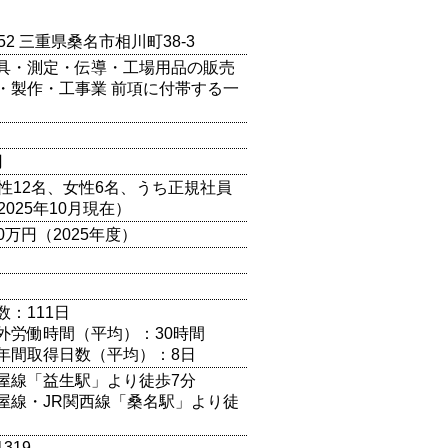
052 三重県桑名市相川町38-3
具・測定・伝導・工場用品の販売
・製作・工事業 前項に付帯する一
円
男性12名、女性6名、うち正規社員
2025年10月現在）
00万円（2025年度）
数：111日
外労働時間（平均）：30時間
年間取得日数（平均）：8日
屋線「益生駅」より徒歩7分
屋線・JR関西線「桑名駅」より徒
1319