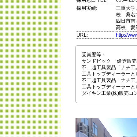
採用窓口 TEL:
採用実績:
三重大学
校、桑名
四日市南
高校、愛
URL:
http://ww
受賞歴等：
サンドビック 「優秀販売店
不二越工具製品「ナチ工
工具トップディーラーと
不二越工具製品「ナチ工
工具トップディーラーと
ダイキン工業(株)販売