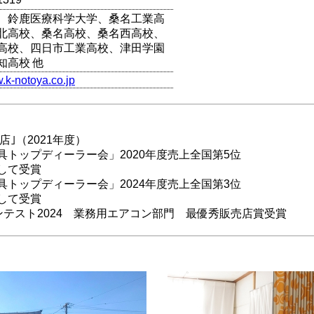
、鈴鹿医療科学大学、桑名工業高
北高校、桑名高校、桑名西高校、
高校、四日市工業高校、津田学園
知高校 他
w.k-notoya.co.jp
｣（2021年度）
具トップディーラー会」2020年度売上全国第5位
して受賞
具トップディーラー会」2024年度売上全国第3位
して受賞
コンテスト2024 業務用エアコン部門 最優秀販売店賞受賞