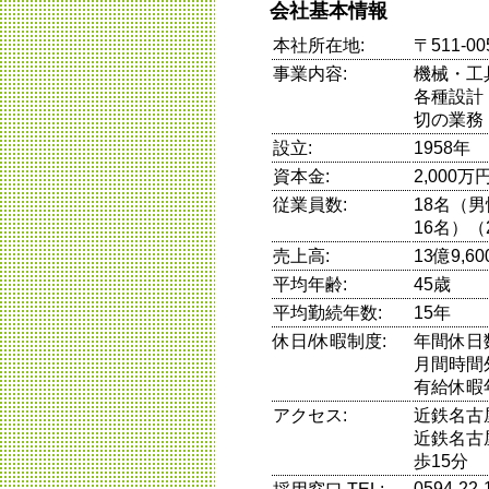
会社基本情報
本社所在地:
〒511-0
事業内容:
機械・工
各種設計
切の業務
設立:
1958年
資本金:
2,000万
従業員数:
18名（
16名）（
売上高:
13億9,6
平均年齢:
45歳
平均勤続年数:
15年
休日/休暇制度:
年間休日
月間時間
有給休暇
アクセス:
近鉄名古
近鉄名古
歩15分
0594-22-