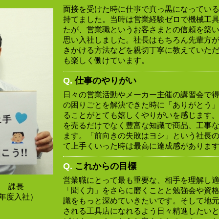
面接を受けた時に仕事で真っ黒になってい
持てました。当時は営業経験ゼロで機械工
たが、営業職というお客さまとの信頼を築
思い入社しました。社長はもちろん先輩方
きかける方法などを親切丁寧に教えていた
も楽しく働けています。
Q.
仕事のやりがい
日々の営業活動やメーカー主催の講習会で
の困りごとを解決できた時に「ありがとう
ることがとても嬉しくやりがいを感じます
を売るだけでなく豊富な知識で商品、工事
ます。「前向きの失敗はヨシ」という社長
て上手くいった時は最高に達成感がありま
Q.
これからの目標
営業職にとって最も重要な、相手を理解し
課 課長
「聞く力」をさらに磨くことと勉強会や資
9年度入社）
識をもっと深めていきたいです。そして地
される工具店になれるよう日々精進したい