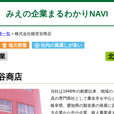
みえの企業まるわかりNAVI
果一覧
株式会社能登谷商店
地元密着
社内の風通しが良い
業
谷商店
当社は1948年の創業以来、地域
具の専門商社として桑名市を中心
岐阜県、愛知県の製造業の発展に
大企業から中小企業、個人事業者ま