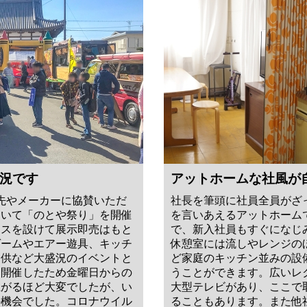
況です
アットホームな社風が
仕入先やメーカーに協賛いただ
社長を筆頭に社員全員がざ
招いて「のとや祭り」を開催
を言いあえるアットホーム
ースを設けて展示即売はもと
で、新入社員もすぐになじ
ゲームやエアー遊具、キッチ
休憩室には流しやレンジの
提供など大盛況のイベントと
ど家庭のキッチン並みの設
間開催したため金曜日からの
うことができます。広いレ
上がるほど大変でしたが、い
大型テレビがあり、ここで
の機会でした。コロナウイル
ることもあります。また他