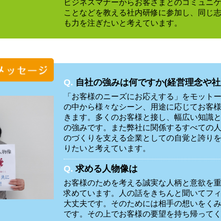
ビジネスマナーからお客さまとのコミュニ
ことなどを教える社内研修に参加し、同じ
も力を注ぎたいと考えています。
Q.
自社の強みは何ですか(経営理念や社
「お客様のニーズにお応えする」をモット
の中から様々なシーン、用途に応じてお客
きます。多くのお客様と接し、幅広い知識
の強みです。また弊社に関係するすべての
のづくりを支える企業としての自覚と誇り
りたいと考えています。
Q.
求める人物像は
お客様のためを考える誠実な人柄と意欲を
求めています。人の話をきちんと聞いてフ
大丈夫です。そのためには相手の想いをく
部
です。その上でお客様の要望を持ち帰って