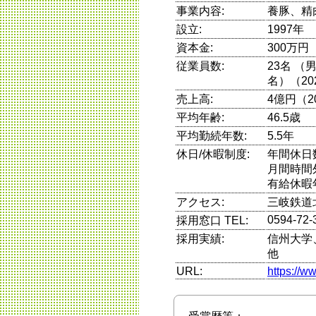
事業内容:
養豚、精
設立:
1997年
資本金:
300万円
従業員数:
23名 （
名）（20
売上高:
4億円（2
平均年齢:
46.5歳
平均勤続年数:
5.5年
休日/休暇制度:
年間休日
月間時間
有給休暇
アクセス:
三岐鉄道
0594-72-
採用窓口 TEL:
採用実績:
信州大学
他
URL:
https://w