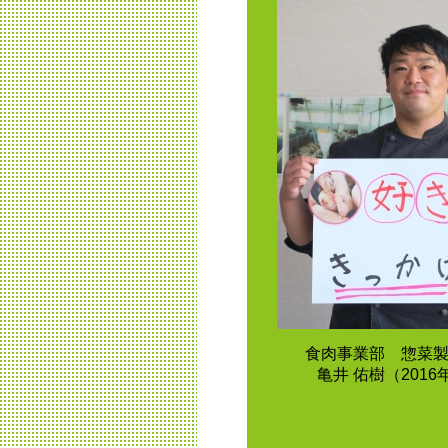
食肉事業部 惣菜
亀井 佑樹（201