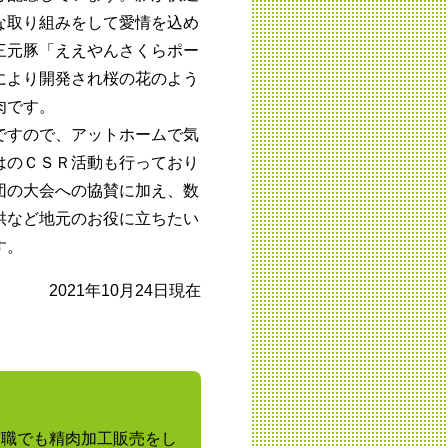
な取り組みをして愛情を込め
三元豚「ええやんさくらポー
により開発され桜の花のよう
肉です。
ですので、アットホームで気
はのＣＳＲ活動も行っており
団の大会への協賛に加え、数
供など地元のお役に立ちたい
す。
2021年10月24日現在
前職でも精肉加工販売をし