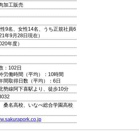
肉加工販売
男性9名、女性14名、うち正規社員6
21年9月28日現在）
020年度）
数：102日
外労働時間（平均）：10時間
年間取得日数（平均）：6日
北勢線阿下喜駅より、徒歩10分
3032
、桑名高校、いなべ総合学園高校
ww.sakurapork.co.jp