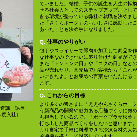
ていました。結婚、子供の誕生を人生の転
せる社会人としてのステップアップ、そし
きる環境が整っている弊社に就職を決めま
た「さくらポーク」のおいしさに感動した
あったことも決め手になりました。
Q.
仕事のやりがい
包丁やスライサーで豚肉を加工して商品を
な仕事なのできれいに盛り付けた商品がで
また「トントンの日」や「ニクの日」など
品が売れたり、直売店でお客様から「これ
いにきたよ」とお褒めの言葉をいただける
ます。
Q.
これからの目標
より多くの皆さまに「ええやんさくらポー
製造課 課長
う新商品の開発や魅力ある店舗づくりに努
6年度入社）
も担当しているので、「ポークプラザ松葉
打ち出した商品づくりをしたいと思います
より自宅で手軽に料理できる冷凍食材の人
冷凍機を導入して対応しています。