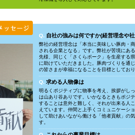
Q.
自社の強みは何ですか(経営理念や社
弊社の経営理念は「本当に美味しい豚肉・
される企業となる」です。弊社が苦境にあ
先様、同じく「さくらポーク」を生産する
に助けていただきました。豚肉づくりを通
の皆さまが幸福になることを目標としてお
Q.
求める人物像は
明るくポジティブに物事を考え、挨拶がし
は山あり谷ありです。いかなるときもポジ
することは意外と難しく、それが出来る人
えています。仲間と上手くコミュニケーシ
して助けあいながら働ける「他者貢献」の
す。
Q.
これからの事業目標は