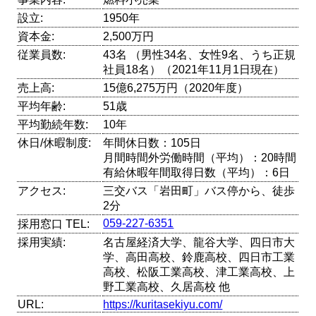
設立:
1950年
資本金:
2,500万円
従業員数:
43名 （男性34名、女性9名、うち正規
社員18名）（2021年11月1日現在）
売上高:
15億6,275万円（2020年度）
平均年齢:
51歳
平均勤続年数:
10年
休日/休暇制度:
年間休日数：105日
月間時間外労働時間（平均）：20時間
有給休暇年間取得日数（平均）：6日
アクセス:
三交バス「岩田町」バス停から、徒歩
2分
059-227-6351
採用窓口 TEL:
採用実績:
名古屋経済大学、龍谷大学、四日市大
学、高田高校、鈴鹿高校、四日市工業
高校、松阪工業高校、津工業高校、上
野工業高校、久居高校 他
URL:
https://kuritasekiyu.com/