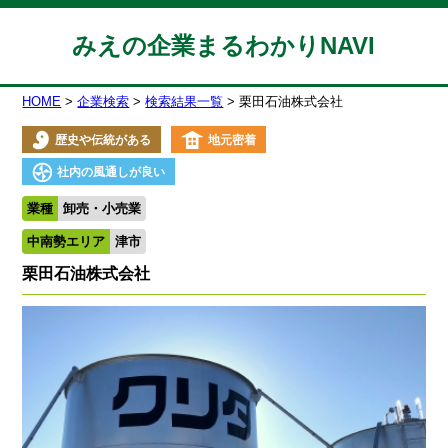
みえの企業まるわかりNAVI
HOME
企業検索
検索結果一覧
栗田石油株式会社
歴史や伝統がある
地元密着
社内の風通しが良い
業種
卸売・小売業
中南勢エリア
津市
栗田石油株式会社