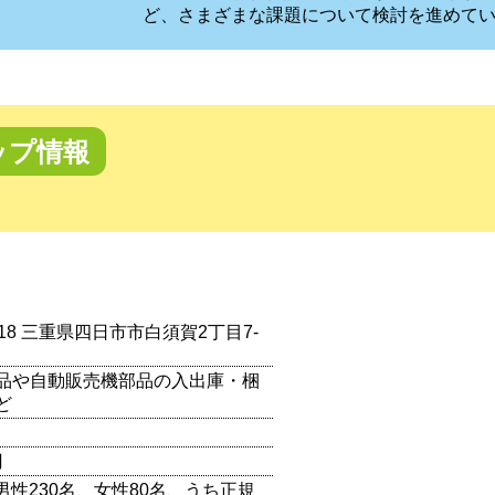
ど、さまざまな課題について検討を進めて
ップ情報
0018 三重県四日市市白須賀2丁目7-
品や自動販売機部品の入出庫・梱
ど
円
（男性230名、女性80名、うち正規