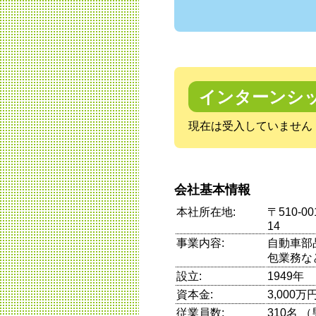
インターンシ
現在は受入していません
会社基本情報
本社所在地:
〒510-
14
事業内容:
自動車部
包業務な
設立:
1949年
資本金:
3,000万
従業員数:
310名 