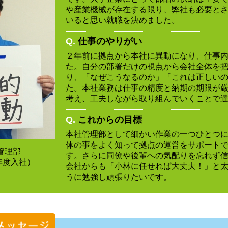
や産業機械が存在する限り、弊社も必要と
いると思い就職を決めました。
Q.
仕事のやりがい
２年前に拠点から本社に異動になり、仕事
た。自分の部署だけの視点から会社全体を
り、「なぜこうなるのか」「これは正しい
た。本社業務は仕事の精度と納期の期限が
考え、工夫しながら取り組んでいくことで
Q.
これからの目標
本社管理部として細かい作業の一つひとつ
体の事をよく知って拠点の運営をサポート
管理部
す。さらに同僚や後輩への気配りを忘れず
7年度入社）
会社からも「小林に任せれば大丈夫！」と
うに勉強し頑張りたいです。