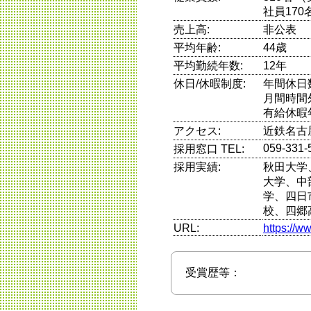
社員170
売上高:
非公表
平均年齢:
44歳
平均勤続年数:
12年
休日/休暇制度:
年間休日
月間時間
有給休暇
アクセス:
近鉄名古
059-331-
採用窓口 TEL:
採用実績:
秋田大学
大学、中
学、四日
校、四郷
URL:
https://w
受賞歴等：