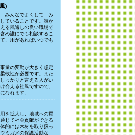
風)
て みんなでよくして み
透していることです。誰か
合える風通しの良い職場で
を含め誰にでも相談するこ
いて、用があればいつでも
仕事量の変動が大きく想定
る柔軟性が必要です。また
らしっかりと言える人がい
助け合える社風ですので、
間になれます。
雇用を拡大し、地域への貢
を通じて社会貢献ができる
具体的には木材を取り扱っ
らウミガメの保護活動な