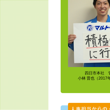
四日市本社 
小林 晋也（201