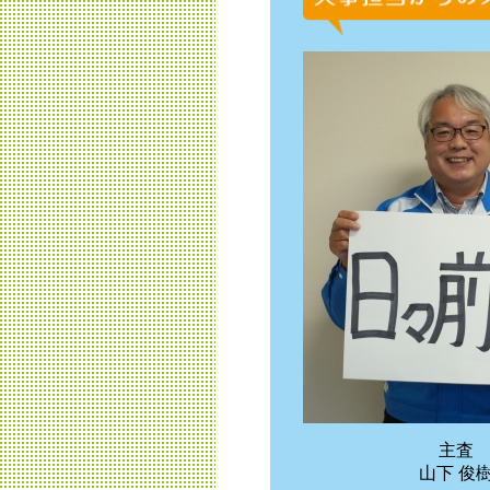
主査
山下 俊