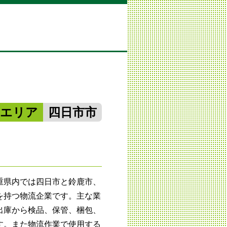
勢エリア
四日市市
重県内では四日市と鈴鹿市、
を持つ物流企業です。主な業
出庫から検品、保管、梱包、
す。また物流作業で使用する