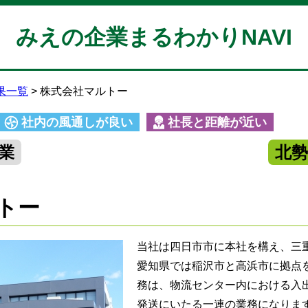
みえの企業まるわかりNAVI
果一覧
株式会社マルトー
社内の風通しが良い
社長と距離が近い
業
北
トー
当社は四日市市に本社を構え、三
愛知県では稲沢市と高浜市に拠点
務は、物流センター内における入
発送にいたる一連の業務になりま