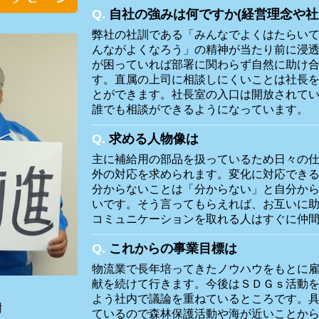
Q.
自社の強みは何ですか(経営理念や社
弊社の社訓である「みんなでよくはたらい
んながよくなろう」の精神が当たり前に浸
が困っていれば部署に関わらず自然に助け
す。直属の上司に相談しにくいことは社長
とができます。社長室の入口は開放されて
誰でも相談ができるようになっています。
Q.
求める人物像は
主に補給用の部品を扱っているため日々の
外の対応を求められます。変化に対応でき
分からないことは「分からない」と自分か
いです。そう言ってもらえれば、お互いに
コミュニケーションを取れる人はすぐに仲
Q.
これからの事業目標は
物流業で長年培ってきたノウハウをもとに
献を続けて行きます。今後はＳＤＧｓ活動
よう社内で議論を重ねているところです。
樹
ているので森林保護活動や海が近いことか