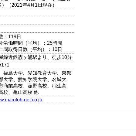
名）（2021年4月1日現在）
数：119日
外労働時間（平均）：25時間
年間取得日数（平均）：10日
屋線近鉄霞ヶ浦駅より、徒歩10分
5171
、福島大学、愛知教育大学、東邦
部大学、愛知学院大学、名城大
市商業高校、菰野高校、稲生高
高校、亀山高校 他
ww.marutoh-net.co.jp