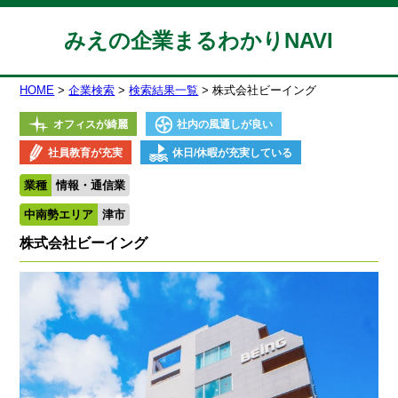
みえの企業まるわかりNAVI
HOME
企業検索
検索結果一覧
株式会社ビーイング
オフィスが綺麗
社内の風通しが良い
社員教育が充実
休日/休暇が充実している
業種
情報・通信業
中南勢エリア
津市
株式会社ビーイング