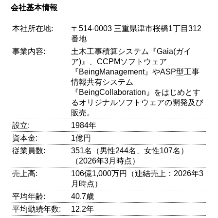
会社基本情報
本社所在地:
〒514-0003 三重県津市桜橋1丁目312
番地
事業内容:
土木工事積算システム『Gaia(ガイ
ア)』、CCPMソフトウェア
『BeingManagement』やASP型工事
情報共有システム
『BeingCollaboration』をはじめとす
るオリジナルソフトウェアの開発及び
販売。
設立:
1984年
資本金:
1億円
従業員数:
351名（男性244名、女性107名）
（2026年3月時点）
売上高:
106億1,000万円（連結売上：2026年3
月時点）
平均年齢:
40.7歳
平均勤続年数:
12.2年