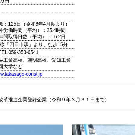
百万円
数：125日（令和8年4月度より）
外労働時間（平均）：25.4時間
年間取得日数（平均）：16.2日
本線「四日市駅」より、徒歩15分
 059-353-6541
央工業高校、朝明高校、愛知工業
同大学など
ww.takasago-const.jp
改革推進企業登録企業（令和９年３月３１日まで）