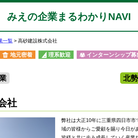
みえの企業まるわかりNAVI
果一覧
高砂建設株式会社
地元密着
理系歓迎
インターンシップ募
業
北
会社
弊社は大正10年に三重県四日市市
域の皆様からご愛顧を賜り今日が
皆様と共に歩み成長していく産業