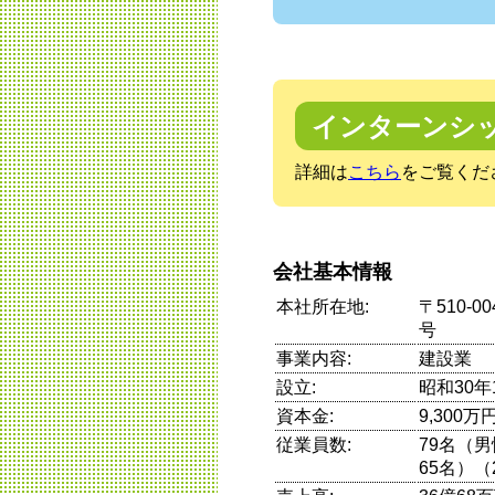
インターンシ
詳細は
こちら
をご覧くだ
会社基本情報
本社所在地:
〒510-
号
事業内容:
建設業
設立:
昭和30年
資本金:
9,300万
従業員数:
79名（
65名）（