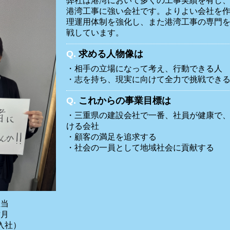
弊社は港湾において多くの工事実績を有し
港湾工事に強い会社です。よりよい会社を
理運用体制を強化し、また港湾工事の専門
戦しています。
Q.
求める人物像は
・相手の立場になって考え、行動できる人
・志を持ち、現実に向けて全力で挑戦でき
Q.
これからの事業目標は
・三重県の建設会社で一番、社員が健康で
ける会社
・顧客の満足を追求する
・社会の一員として地域社会に貢献する
担当
祐月
入社）