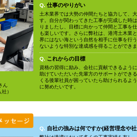
Q.
仕事のやりがい
土木業界では大勢の仲間たちと協力して、
す。自分が関わってきた工事が完成した時
りましたし、目標に向かって仲間と工事を
も楽しいです。さらに弊社は、港湾土木業
界にはない海という自然を相手に仕事を行
ないような特別な達成感を得ることができ
Q.
これからの目標
資格の習得に励み、会社に貢献できるよう
助けていただいた先輩方のサポートができ
部
くる後輩社員が困っていたら助けられるよ
さん
に努めたいです。
入社）
Q.
自社の強みは何ですか(経営理念や社