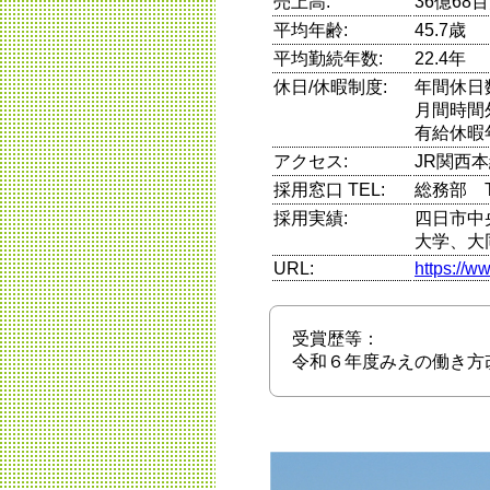
売上高:
36億68
平均年齢:
45.7歳
平均勤続年数:
22.4年
休日/休暇制度:
年間休日
月間時間
有給休暇
アクセス:
JR関西
採用窓口 TEL:
総務部 TEL
採用実績:
四日市中
大学、大
URL:
https://w
受賞歴等：
令和６年度みえの働き方