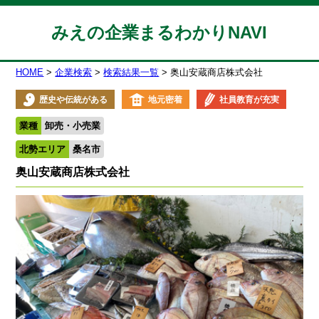
みえの企業まるわかりNAVI
HOME
企業検索
検索結果一覧
奥山安蔵商店株式会社
歴史や伝統がある
地元密着
社員教育が充実
業種
卸売・小売業
北勢エリア
桑名市
奥山安蔵商店株式会社