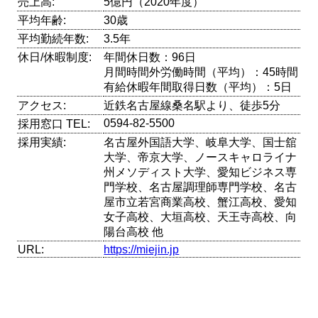
売上高:
5億円（2020年度）
平均年齢:
30歳
平均勤続年数:
3.5年
休日/休暇制度:
年間休日数：96日
月間時間外労働時間（平均）：45時間
有給休暇年間取得日数（平均）：5日
アクセス:
近鉄名古屋線桑名駅より、徒歩5分
0594‐82‐5500
採用窓口 TEL:
採用実績:
名古屋外国語大学、岐阜大学、国士舘
大学、帝京大学、ノースキャロライナ
州メソディスト大学、愛知ビジネス専
門学校、名古屋調理師専門学校、名古
屋市立若宮商業高校、蟹江高校、愛知
女子高校、大垣高校、天王寺高校、向
陽台高校 他
URL:
https://miejin.jp