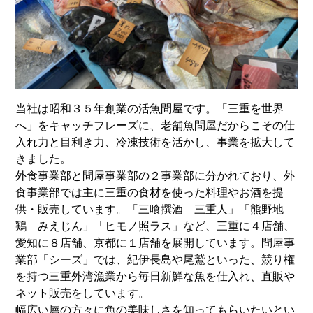
当社は昭和３５年創業の活魚問屋です。「三重を世界
へ」をキャッチフレーズに、老舗魚問屋だからこその仕
入れ力と目利き力、冷凍技術を活かし、事業を拡大して
きました。
外食事業部と問屋事業部の２事業部に分かれており、外
食事業部では主に三重の食材を使った料理やお酒を提
供・販売しています。「三喰撰酒 三重人」「熊野地
鶏 みえじん」「ヒモノ照ラス」など、三重に４店舗、
愛知に８店舗、京都に１店舗を展開しています。問屋事
業部「シーズ」では、紀伊長島や尾鷲といった、競り権
を持つ三重外湾漁業から毎日新鮮な魚を仕入れ、直販や
ネット販売をしています。
幅広い層の方々に魚の美味しさを知ってもらいたいとい