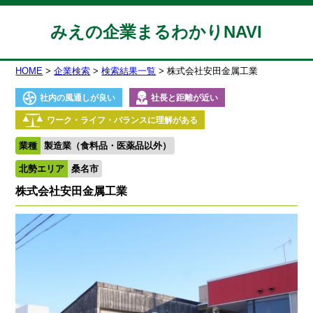
みえの企業まるわかりNAVI
HOME
企業検索
検索結果一覧
株式会社安田金属工業
社内の風通しが良い
社長と距離が近い
ワーク・ライフ・バランスに理解がある
業種
製造業（食料品・医薬品以外）
北勢エリア
桑名市
株式会社安田金属工業