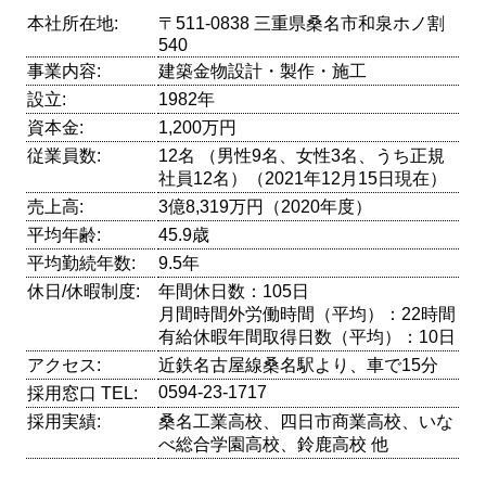
本社所在地:
〒511-0838 三重県桑名市和泉ホノ割
540
事業内容:
建築金物設計・製作・施工
設立:
1982年
資本金:
1,200万円
従業員数:
12名 （男性9名、女性3名、うち正規
社員12名）（2021年12月15日現在）
売上高:
3億8,319万円（2020年度）
平均年齢:
45.9歳
平均勤続年数:
9.5年
休日/休暇制度:
年間休日数：105日
月間時間外労働時間（平均）：22時間
有給休暇年間取得日数（平均）：10日
アクセス:
近鉄名古屋線桑名駅より、車で15分
0594-23-1717
採用窓口 TEL:
採用実績:
桑名工業高校、四日市商業高校、いな
べ総合学園高校、鈴鹿高校 他