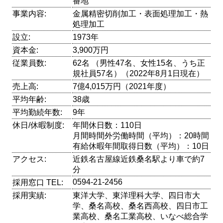
番地
事業内容:
金属精密切削加工・表面処理加工・熱
処理加工
設立:
1973年
資本金:
3,900万円
従業員数:
62名 （男性47名、女性15名、うち正
規社員57名）（2022年8月1日現在）
売上高:
7億4,015万円（2021年度）
平均年齢:
38歳
平均勤続年数:
9年
休日/休暇制度:
年間休日数：110日
月間時間外労働時間（平均）：20時間
有給休暇年間取得日数（平均）：10日
アクセス:
近鉄名古屋線近鉄桑名駅より車で約7
分
0594-21-2456
採用窓口 TEL:
採用実績:
東洋大学、東洋理科大学、四日市大
学、桑名高校、桑名西高校、四日市工
業高校、桑名工業高校、いなべ総合学