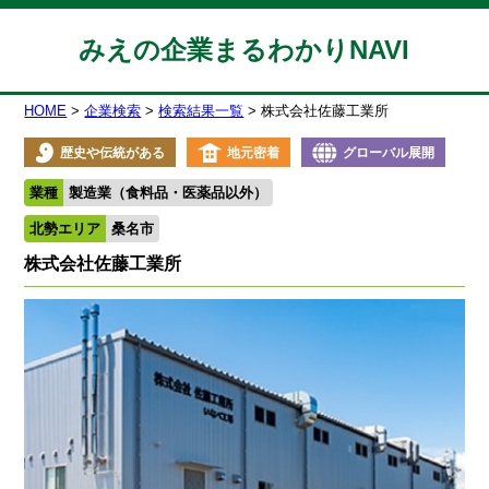
みえの企業まるわかりNAVI
HOME
企業検索
検索結果一覧
株式会社佐藤工業所
歴史や伝統がある
地元密着
グローバル展開
業種
製造業（食料品・医薬品以外）
北勢エリア
桑名市
株式会社佐藤工業所