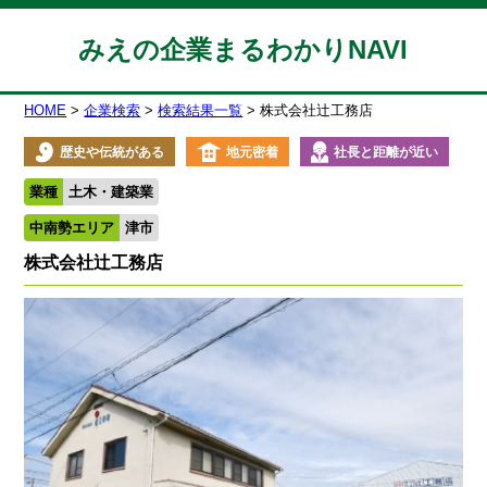
みえの企業まるわかりNAVI
HOME
企業検索
検索結果一覧
株式会社辻󠄀工務店
歴史や伝統がある
地元密着
社長と距離が近い
業種
土木・建築業
中南勢エリア
津市
株式会社辻󠄀工務店