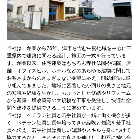
当社は、創業から76年、津市を含む中勢地域を中心に三
重県内で建築に関わる設計、施工の一式を行っていま
す。創業以来、住宅建築はもちろん寺社仏閣や病院、店
舗、オフィスビル、ホテルなどのあらゆる建物に関して
お客さまからのさまざまなご要望に応え、問題解決に取
り組んできました。地域に密着した小回りの良さと地元
の知識や経験を生かし、ちょっとした修繕やリフォーム
から新築、増改築等の大規模な工事を受注し、快適な空
間と建物を提供できるように努めています。
当社は、ベテラン社員と若手社員が一緒に働く機会が多
く、ベテラン社員は長年培ってきた経験と知識を若手社
員へ伝え、若手社員は新しい知識やスキルを身につけて
協力するなど、それぞれの良さを伸ばし、相互に補い合