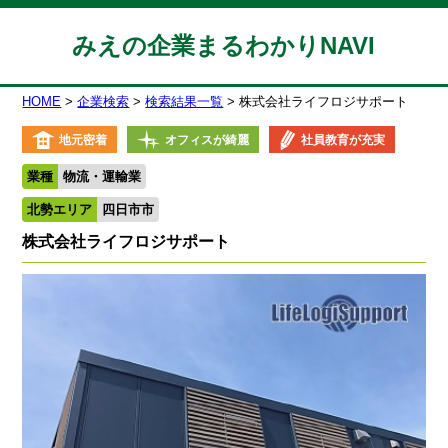
みえの企業まるわかりNAVI
HOME
企業検索
検索結果一覧
株式会社ライフロジサポート
地元密着
オフィスが綺麗
社員教育が充実
業種
物流・運輸業
北勢エリア
四日市市
株式会社ライフロジサポート