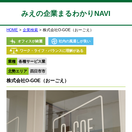
みえの企業まるわかりNAVI
HOME
企業検索
株式会社O-GOE（おーごえ）
オフィスが綺麗
社内の風通しが良い
ワーク・ライフ・バランスに理解がある
業種
各種サービス業
北勢エリア
四日市市
株式会社O-GOE（おーごえ）