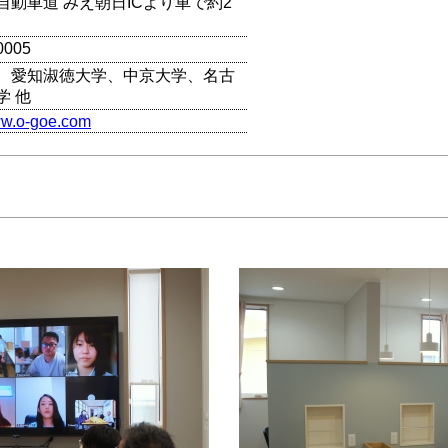
自動車道 みえ朝日ICより車で約2
0005
、愛知淑徳大学、中京大学、名古
学 他
ww.o-goe.com