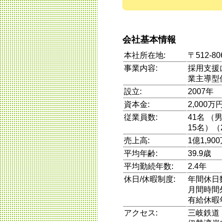
会社基本情報
本社所在地:
〒512-8
事業内容:
採用支援
業主導型
設立:
2007年
資本金:
2,000万
従業員数:
41名 
15名）（
売上高:
1億1,9
平均年齢:
39.9歳
平均勤続年数:
2.4年
休日/休暇制度:
年間休日
月間時間
有給休暇
アクセス:
三岐鉄道