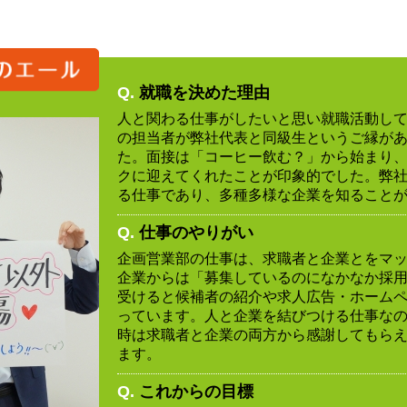
Q.
就職を決めた理由
人と関わる仕事がしたいと思い就職活動し
の担当者が弊社代表と同級生というご縁が
た。面接は「コーヒー飲む？」から始まり
クに迎えてくれたことが印象的でした。弊
る仕事であり、多種多様な企業を知ること
Q.
仕事のやりがい
企画営業部の仕事は、求職者と企業とをマ
企業からは「募集しているのになかなか採
受けると候補者の紹介や求人広告・ホーム
っています。人と企業を結びつける仕事な
時は求職者と企業の両方から感謝してもら
ます。
Q.
これからの目標