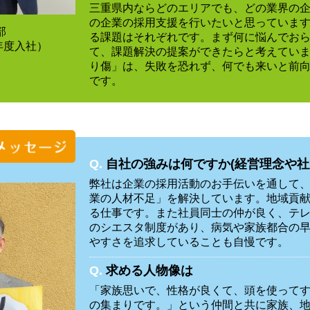
三重県内ならどのエリアでも、どの業界の
の企業の採用支援を行いたいと思っていま
部
る課題はそれぞれです。まず何に悩んでお
4年度入社）
て、課題解決の提案ができたらと考えてい
り傷」は、失敗を恐れず、何でも来いと前
です。
Q.
自社の強みは何ですか(経営理念や社
弊社は企業の採用活動のお手伝いを通して
業の人材不足」を解決しています。地域貢
る仕事です。また社員同士の仲が良く、テ
のシエスタ制度があり、病気や家族都合の
やすさを追求していることも自慢です。
Q.
求める人物像は
「家族思いで、性格が良くて、頭を使って
の集まりです。」という仲間と共に家族、