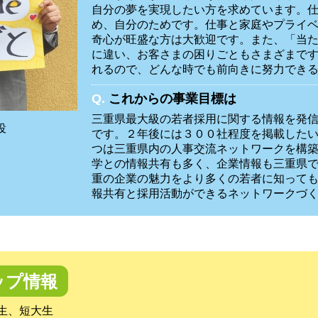
自分の夢を実現したい方を求めています。
め、自分のためです。仕事と家庭やプライ
奇心が旺盛な方は大歓迎です。また、「当
に違い、お客さまの困りごともさまざまで
れるので、どんな時でも前向きに努力でき
Q.
これからの事業目標は
三重県最大級の若者採用に関する情報を発
役
です。２年後には３００社程度を掲載した
つは三重県内の人事交流ネットワークを構
学との情報共有も多く、企業情報も三重県
重の企業の魅力をより多くの若者に知って
報共有と採用活動ができるネットワークづ
ップ情報
生、短大生