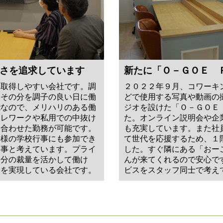
さを追求しています
新たに「Ｏ－ＧＯＥ 
を取得しやすい会社です。調
２０２２年９月、コワーキ
、その分を調子の良い日に働
どで使用する写真や動画の
能なので、メリハリのある働
ジオを設けた「Ｏ－ＧＯＥ
テレワークや私用での中抜け
た。オンライン説明会や企
に合わせた勤務が可能です。
も充実しています。また社
子様の学校行事にも参加でき
て世代を応援するため、１
大事と考えています。プライ
した。すぐ隣にある「おー
自分の裁量を活かして働け
んが来てくれるので安心で
スを実現している会社です。
ビスをスタッフ同士で考え