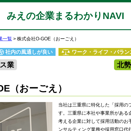
みえの企業まるわかりNAVI
果一覧
株式会社O-GOE（おーごえ）
社内の風通しが良い
ワーク・ライフ・バラン
ス業
北
OE（おーごえ）
当社は三重県に特化した「採用の
す。三重県に本社や事業所がある
考える企業に対して採用活動のお
ンサルティング業務や採用窓口代