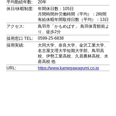
平均勤続年数:
20年
休日/休暇制度:
年間休日数：105日
月間時間外労働時間（平均）：2時間
有給休暇年間取得日数（平均）：13日
アクセス:
鳥羽市「かもめばす」 鳥羽体育館前よ
り、徒歩2分
0599-25-6838
採用窓口 TEL:
採用実績:
大同大学、奈良大学、金沢工業大学、
名古屋文理大学短期大学部、鳥羽高
校、伊勢工業高校、久居農林高校、水
産高校 他
URL:
https://www.kamegawagumi.co.jp