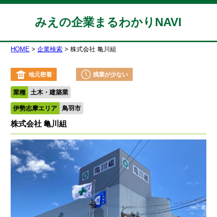
みえの企業まるわかりNAVI
HOME
企業検索
株式会社 亀川組
地元密着
残業が少ない
業種
土木・建築業
伊勢志摩エリア
鳥羽市
株式会社 亀川組