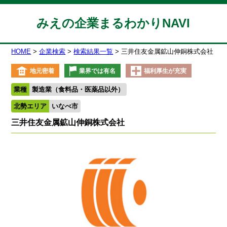
みえの企業まるわかりNAVI
HOME
企業検索
検索結果一覧
三井住友金属鉱山伸銅株式会社
地元密着
業界では有名
福利厚生が充実
業種
製造業（食料品・医薬品以外）
北勢エリア
いなべ市
三井住友金属鉱山伸銅株式会社