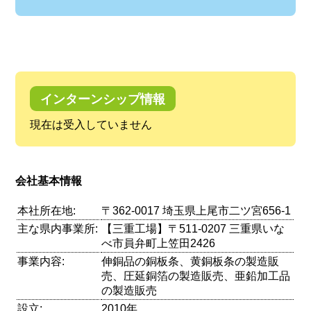
インターンシップ情報
現在は受入していません
会社基本情報
本社所在地:
〒362-0017 埼玉県上尾市二ツ宮656-1
主な県内事業所:
【三重工場】〒511-0207 三重県いな
べ市員弁町上笠田2426
事業内容:
伸銅品の銅板条、黄銅板条の製造販
売、圧延銅箔の製造販売、亜鉛加工品
の製造販売
設立:
2010年