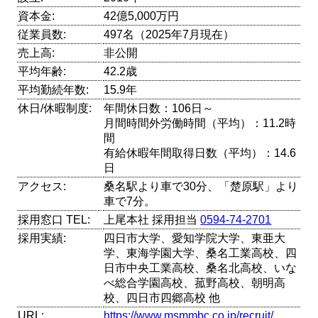
資本金:
42億5,000万円
従業員数:
497名（2025年7月現在）
売上高:
非公開
平均年齢:
42.2歳
平均勤続年数:
15.9年
休日/休暇制度:
年間休日数：106日～
月間時間外労働時間（平均）：11.2時
間
有給休暇年間取得日数（平均）：14.6
日
アクセス:
桑名駅より車で30分、「楚原駅」より
車で7分。
採用窓口 TEL:
上尾本社 採用担当
0594-74-2701
採用実績:
四日市大学、愛知学院大学、東亜大
学、東海学園大学、桑名工業高校、四
日市中央工業高校、桑名北高校、いな
べ総合学園高校、菰野高校、朝明高
校、四日市四郷高校 他
URL:
https://www.msmmbc.co.jp/recruit/