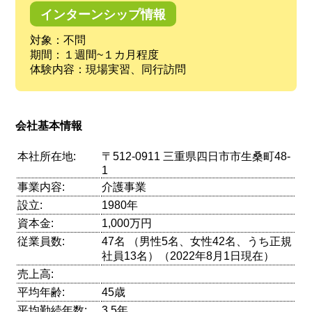
インターンシップ情報
対象：不問
期間：１週間~１カ月程度
体験内容：現場実習、同行訪問
会社基本情報
本社所在地:
〒512-0911 三重県四日市市生桑町48-
1
事業内容:
介護事業
設立:
1980年
資本金:
1,000万円
従業員数:
47名 （男性5名、女性42名、うち正規
社員13名）（2022年8月1日現在）
売上高:
平均年齢:
45歳
平均勤続年数:
3.5年