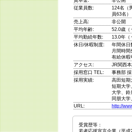
資本金:
非公開
従業員数:
124名（
員63名）
売上高:
非公開
平均年齢:
52.0歳
平均勤続年数:
13.0年
休日/休暇制度:
年間休日
月間時間
有給休暇
アクセス:
JR関西
採用窓口 TEL:
事務部 採
採用実績:
高田短期
短期大学
大学、鈴
同朋大学
URL:
http://ww
受賞歴等：
若者応援宣言企業（平成2