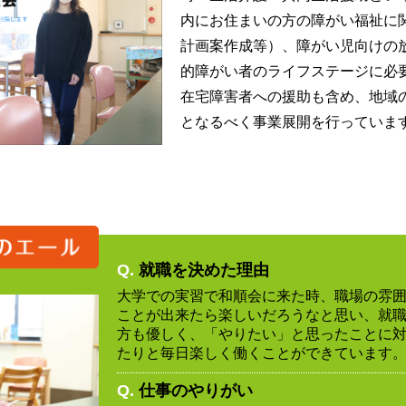
内にお住まいの方の障がい福祉に
計画案作成等）、障がい児向けの
的障がい者のライフステージに必
在宅障害者への援助も含め、地域
となるべく事業展開を行っていま
Q.
就職を決めた理由
大学での実習で和順会に来た時、職場の雰
ことが出来たら楽しいだろうなと思い、就
方も優しく、「やりたい」と思ったことに
たりと毎日楽しく働くことができています
Q.
仕事のやりがい