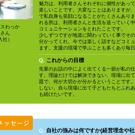
魅力は、利用者さんそれぞれに個性があっ
楽しいことです。大変なことはありますが
で私自身も笑顔になることがたくさんあり
れる所は、利用者さんと生活を送っていく
ビスわっか
コミュニケーションをとれたことです。
田さん
少しずつですが地道に関わっていく事でそ
入社）
分かってくれ、今では楽しく話すなどコミ
ます。支援の現場で学ぶことも多くあり毎
Q.
これからの目標
先輩のお話の中によく出てくる一節が私の
す。理論だけでは解決できない、現場に出
題で、何が大切かが分かるということです
しない、自ら現場に出て子どもたちとふれ
も続けたいです。
Q.
自社の強みは何ですか(経営理念や社