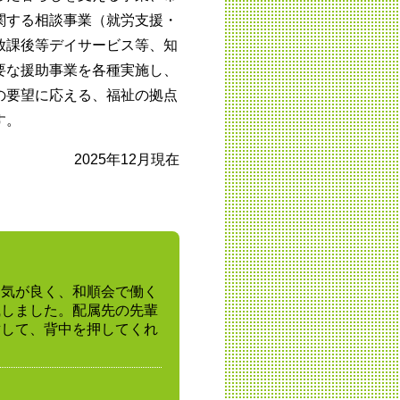
関する相談事業（就労支援・
放課後等デイサービス等、知
要な援助事業を各種実施し、
の要望に応える、福祉の拠点
す。
2025年12月現在
囲気が良く、和順会で働く
職しました。配属先の先輩
対して、背中を押してくれ
。