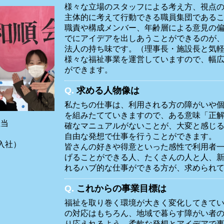
様々な立場のスタッフによる考え方、視点
主体的に考えて行動できる職員集団である
職責や構成メンバー、年齢層による意見の
でにアイデアを出しあうことができるのが
法人の持ち味です。（理事長・施設長と気
様々な福祉事業を運営していますので、幅
ができます。
Q.
求める人物像は
私たちの仕事は、利用される方の障がいや
を組みたてていきますので、ある意味「正
担当
確なマニュアルがないことが、大変と感じ
ん
自由な発想で仕事を行うことができます。
入社）
皆さんの好きや得意といった感性で利用者
げることができる人、たくさんの人と人、
れるハブ的な仕事ができる方が、求められ
Q.
これからの事業目標は
福祉を取り巻く環境が大きく変化してきて
の対応はもちろん、地域で暮らす障がい者
り応えれるよう、柔軟な発想とアイデアで