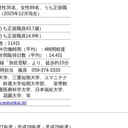
男性35名、女性89名、うち正規職
（2025年12月現在）
（うち正規職員43.7歳）
（うち正規職員14.9年）
数：114日
外労働時間（平均）：4時間程度
年間取得日数（平均）：14.4日
本線「加佐登駅」より、徒歩約15分
用担当 篠原 059-374-3333
大学、三重短期大学、ユマニテク
、鈴鹿大学短期大学部、 皇學館
鹿医療科学大学、日本福祉大学、
、花園大学、等
w.wajunkai.jp/
7年度・平成28年度・平成29年度）