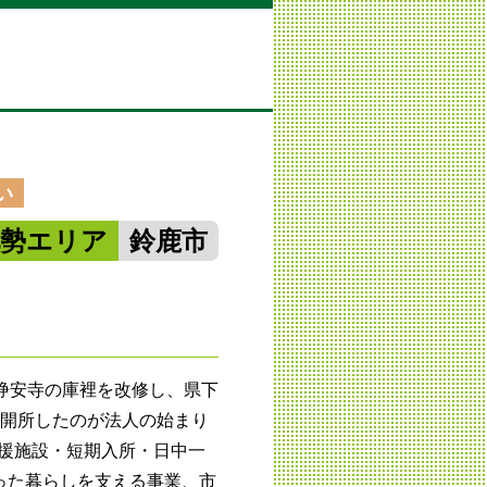
い
北勢エリア
鈴鹿市
浄安寺の庫裡を改修し、県下
て開所したのが法人の始まり
支援施設・短期入所・日中一
った暮らしを支える事業、市