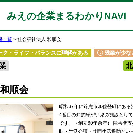
みえの企業まるわかりNAVI
果一覧
社会福祉法人 和順会
ーク・ライフ・バランスに理解がある
残業が少な
業
 和順会
昭和37年に鈴鹿市加佐登町にある
4番目の知的障がい児の施設とし
です。（創立60年余年） 障害者
時・生活介護・共同生活援助とい