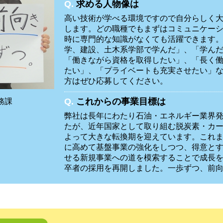
Q.
求める人物像は
高い技術が学べる環境ですので自分らしく
します。どの職種でもまずはコミュニケー
時に専門的な知識がなくても活躍できます
学、建設、土木系学部で学んだ」、「学ん
「働きながら資格を取得したい」、「長く
たい」、「プライベートも充実させたい」
方はぜひ応募してください。
Q.
これからの事業目標は
務課
弊社は長年にわたり石油・エネルギー業界
たが、近年国家として取り組む脱炭素・カ
よって大きな転換期を迎えています。これ
に高めて基盤事業の強化をしつつ、得意と
せる新規事業への道を模索することで成長
卒者の採用を再開しました。一歩ずつ、前