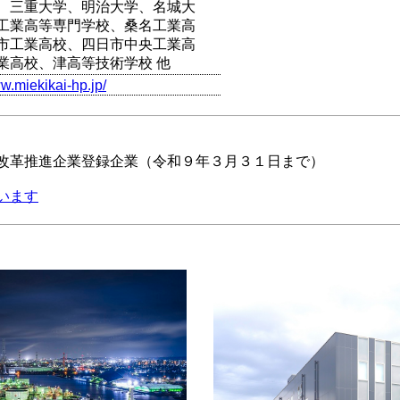
、三重大学、明治大学、名城大
工業高等専門学校、桑名工業高
市工業高校、四日市中央工業高
業高校、津高等技術学校 他
ww.miekikai-hp.jp/
改革推進企業登録企業（令和９年３月３１日まで）
います