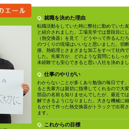
Q.
就職を決めた理由
転職活動をしていた時に弊社に勤めていた
と紹介されました。工場見学では普段目に
（熱交換器）を見て「どうやって作るんだ
のづくりの現場はいいなと思いました。切
接、熱処理とさまざまな加工をすべて社内
した。先輩方が、どのような質問にもしっ
未経験でも安心できると思い入社を決めま
Q.
仕事のやりがい
わからないことが多くあり勉強の毎日です
ると先輩方は親切に指導してくれるので大
部品の名前も知りませんでしたが、最近で
解できるようになりました。大きな機械に
もかけて作った熱交換器がトラックで出荷
ます。
Q.
これからの目標