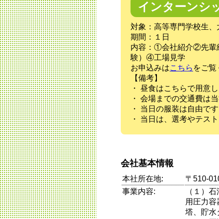
インターンシ
対象：高等専門学校生、
期間：１日
内容：①会社紹介②先輩
験）④工場見学
お申込みは
こちら
をご覧
【備考】
・ 昼食はこちらで用意
・ 会場までの交通費は当
・ 当日の服装は自由です
・ 当日は、選考やテス
会社基本情報
本社所在地:
〒510-
事業内容:
（１）石
用圧力容
塔、貯水