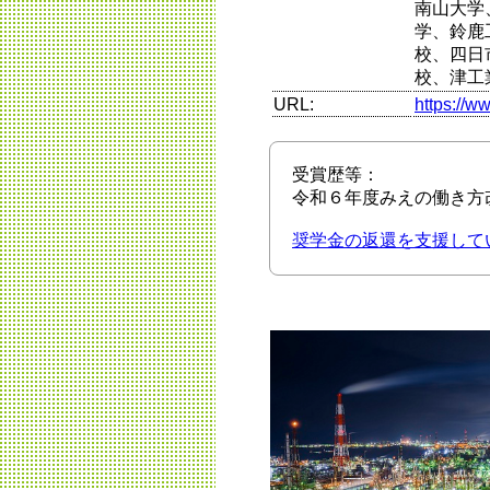
南山大学
学、鈴鹿
校、四日
校、津工
URL:
https://w
受賞歴等：
令和６年度みえの働き方
奨学金の返還を支援して