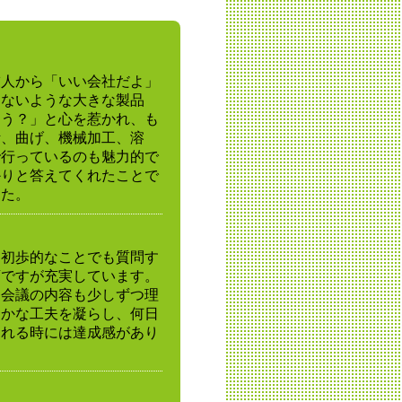
友人から「いい会社だよ」
しないような大きな製品
ろう？」と心を惹かれ、も
断、曲げ、機械加工、溶
で行っているのも魅力的で
かりと答えてくれたことで
した。
。初歩的なことでも質問す
変ですが充実しています。
は会議の内容も少しずつ理
細かな工夫を凝らし、何日
される時には達成感があり