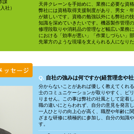
作課
天井クレーンを手始めに、業務に必要な資
度入社）
弊社には資格取得支援制度があり、男女・
が嬉しいです。資格の勉強以外にも弊社の
知識を深めていきたいです。機器製作管理
修理段取りや消耗品の管理など幅広い業務
における「効率が悪い」「作業しづらい」
先輩方のような現場を支えられる人になり
Q.
自社の強みは何ですか(経営理念や社
分からないことがあれば優しく教えてくれ
士のコミュニケーションが取りやすく、ピ
りません。この事は弊社の社風として定着
職の違いにとらわれず、自分の意見を発言
一人ひとりの向上心が高く、職歴や年齢に
ざまな研修に積極的に参加し、自分の知識
す。