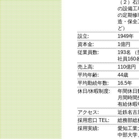
（２）石
の設備工
の定期修
造・保全
ど）
設立:
1949年
資本金:
1億円
従業員数:
193名 
社員160
売上高:
110億円
平均年齢:
44歳
平均勤続年数:
16.5年
休日/休暇制度:
年間休日
月間時間
有給休暇
アクセス:
近鉄名古
採用窓口 TEL:
総務部総
採用実績:
愛知工業
中部大学