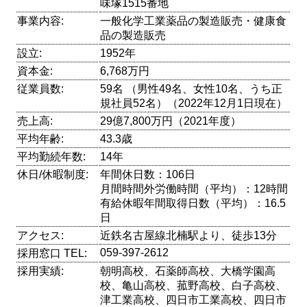
味塚1515番地
事業内容:
一般化学工業薬品の製造販売・健康食
品の製造販売
設立:
1952年
資本金:
6,768万円
従業員数:
59名 （男性49名、女性10名、うち正
規社員52名）（2022年12月1日現在）
売上高:
29億7,800万円（2021年度）
平均年齢:
43.3歳
平均勤続年数:
14年
休日/休暇制度:
年間休日数：106日
月間時間外労働時間（平均）：12時間
有給休暇年間取得日数（平均）：16.5
日
アクセス:
近鉄名古屋線北楠駅より、徒歩13分
059-397-2612
採用窓口 TEL:
採用実績:
朝明高校、石薬師高校、大橋学園高
校、亀山高校、菰野高校、白子高校、
津工業高校、四日市工業高校、四日市