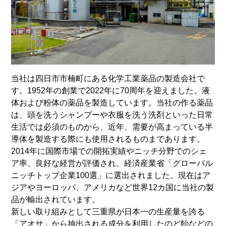
当社は四日市市楠町にある化学工業薬品の製造会社で
す。1952年の創業で2022年に70周年を迎えました。液
体および粉体の薬品を製造しています。当社の作る薬品
は、頭を洗うシャンプーや衣服を洗う洗剤といった日常
生活では必須のものから、近年、需要が高まっている半
導体を製造する際にも使用されるものまであります。
2014年に国際市場での開拓実績やニッチ分野でのシェ
ア率、良好な経営が評価され、経済産業省「グローバル
ニッチトップ企業100選」に選出されました。現在はア
ジアやヨーロッパ、アメリカなど世界12カ国に当社の製
品が輸出されています。
新しい取り組みとして三重県が日本一の生産量を誇る
「アオサ」から抽出される成分を利用したのど飴などの