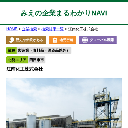
みえの企業まるわかりNAVI
HOME
企業検索
検索結果一覧
江南化工株式会社
歴史や伝統がある
地元密着
グローバル展開
業種
製造業（食料品・医薬品以外）
北勢エリア
四日市市
江南化工株式会社