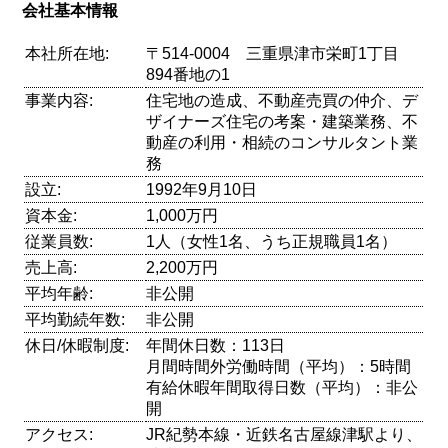
会社基本情報
本社所在地:
〒514-0004 三重県津市栄町1丁目
894番地の1
事業内容:
住宅地の造成、不動産売買の仲介、デ
ザイナーズ住宅の考案・建築業務、不
動産の利用・相続のコンサルタント業
務
設立:
1992年9月10日
資本金:
1,000万円
従業員数:
1人（女性1名、うち正規職員1名）
売上高:
2,200万円
平均年齢:
非公開
平均勤続年数:
非公開
休日/休暇制度:
年間休日数：113日
月間時間外労働時間（平均）：5時間
有給休暇年間取得日数（平均）：非公
開
アクセス:
JR紀勢本線・近鉄名古屋線津駅より、