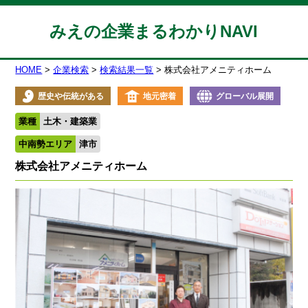
みえの企業まるわかりNAVI
HOME
企業検索
検索結果一覧
株式会社アメニティホーム
歴史や伝統がある
地元密着
グローバル展開
業種
土木・建築業
中南勢エリア
津市
株式会社アメニティホーム