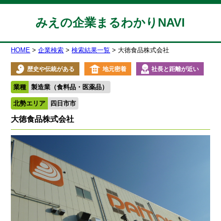
みえの企業まるわかりNAVI
HOME
企業検索
検索結果一覧
大徳食品株式会社
歴史や伝統がある
地元密着
社長と距離が近い
業種
製造業（食料品・医薬品）
北勢エリア
四日市市
大徳食品株式会社