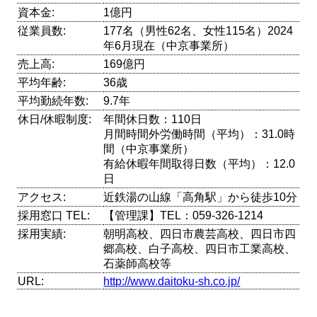
資本金:
1億円
従業員数:
177名（男性62名、女性115名）2024
年6月現在（中京事業所）
売上高:
169億円
平均年齢:
36歳
平均勤続年数:
9.7年
休日/休暇制度:
年間休日数：110日
月間時間外労働時間（平均）：31.0時
間（中京事業所）
有給休暇年間取得日数（平均）：12.0
日
アクセス:
近鉄湯の山線「高角駅」から徒歩10分
採用窓口 TEL:
【管理課】TEL：059-326-1214
採用実績:
朝明高校、四日市農芸高校、四日市四
郷高校、白子高校、四日市工業高校、
石薬師高校等
URL:
http://www.daitoku-sh.co.jp/