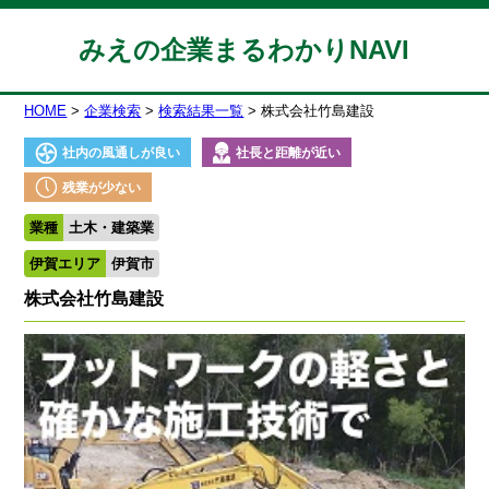
みえの企業まるわかりNAVI
HOME
企業検索
検索結果一覧
株式会社竹島建設
社内の風通しが良い
社長と距離が近い
残業が少ない
業種
土木・建築業
伊賀エリア
伊賀市
株式会社竹島建設