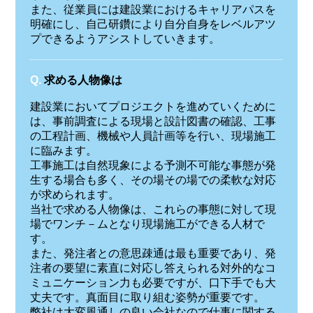
また、従業員には建設業におけるキャリアパスを
明確にし、自己研鑽により自分自身をレベルアツ
プできるようアシストしていきます。
Q.
求める人物像は
建設業においてプロジエクトを進めていくために
は、事前調査による現場と設計図書の確認、工事
の工程計画、機械や人員計画等を行い、現場施工
に臨みます。
工事施工は自然現象による予測不可能な事態が発
生する場合も多く、その場その場での柔軟な対応
が求められます。
当社で求める人物像は、これらの事態に対して現
場でワンチ－ムとなり現場施工ができる人材で
す。
また、発注者との意思疎通は最も重要であり、発
注者の要望に素直に対応し答えられる対外的なコ
ミュニケーション力も必要ですが、口下手でも大
丈夫です。真面目に取り組む姿勢が重要です。
弊社は大変風通しの良い会社なので仕事に関する