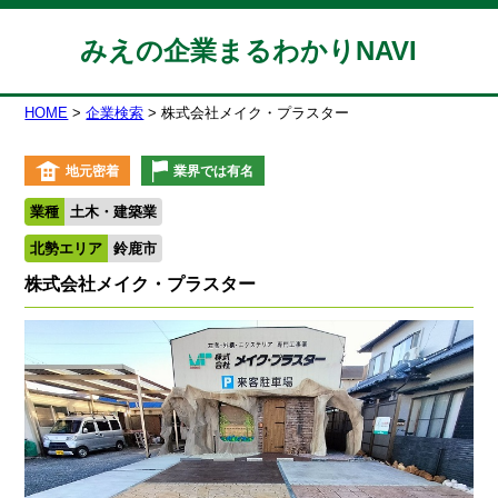
みえの企業まるわかりNAVI
HOME
企業検索
株式会社メイク・プラスター
地元密着
業界では有名
業種
土木・建築業
北勢エリア
鈴鹿市
株式会社メイク・プラスター