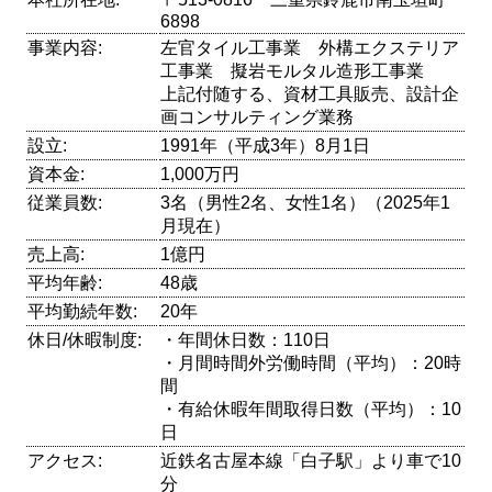
6898
事業内容:
左官タイル工事業 外構エクステリア
工事業 擬岩モルタル造形工事業
上記付随する、資材工具販売、設計企
画コンサルティング業務
設立:
1991年（平成3年）8月1日
資本金:
1,000万円
従業員数:
3名（男性2名、女性1名）（2025年1
月現在）
売上高:
1億円
平均年齢:
48歳
平均勤続年数:
20年
休日/休暇制度:
・年間休日数：110日
・月間時間外労働時間（平均）：20時
間
・有給休暇年間取得日数（平均）：10
日
アクセス:
近鉄名古屋本線「白子駅」より車で10
分