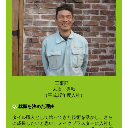
工事部
末次 秀秋
（平成17年度入社）
Q.
就職を決めた理由
タイル職人として培ってきた技術を活かし、さら
に成長したいと思い、メイクプラスターに入社し