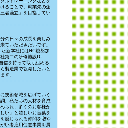
ンタルトレーニングなどを
続けることで、就業先の企
「三者鼎立」を目指してい
自分の日々の成長を楽しみ
に来ていただきたいです。
した新本社にはNC旋盤加
社第二の研修施設D-
も自信を持って取り組める
から製造業で就職したいと
います。
らに技術領域を広げていく
好調。私たちの人材を育成
認められ、多くのお客様か
ほしい」と嬉しいお言葉を
りを感じられる仲間を増や
障がい者雇用促進事業を展