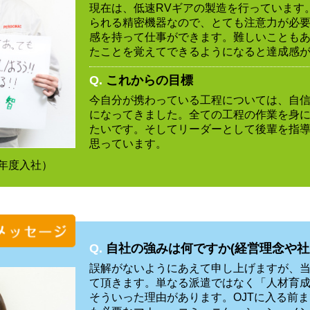
現在は、低速RVギアの製造を行っています
られる精密機器なので、とても注意力が必
感を持って仕事ができます。難しいことも
たことを覚えてできるようになると達成感
Q.
これからの目標
今自分が携わっている工程については、自
になってきました。全ての工程の作業を身
たいです。そしてリーダーとして後輩を指
思っています。
7年度入社）
Q.
自社の強みは何ですか(経営理念や社
誤解がないようにあえて申し上げますが、
て頂きます。単なる派遣ではなく「人材育
そういった理由があります。OJTに入る前