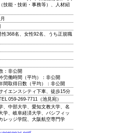
（技能・技術・事務等）、人材紹
0月
円
男性368名、女性92名、うち正規職
）
数：非公開
外労働時間（平均）：非公開
年間取得日数（平均）：非公開
サイエンスシティ下車、徒歩15分
L 059-269-7711（池見宛）
学、中部大学、愛知文教大学、名
大学、岐阜経済大学、パシフィッ
カレッジ学院、大阪航空専門学
w.personac.net/