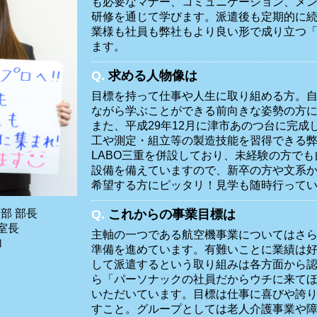
も必要なマナー、コミュニケーション、メ
研修を通じて学びます。派遣後も定期的に
業様も社員も弊社もより良い形で成り立つ
ます。
Q.
求める人物像は
目標を持って仕事や人生に取り組める方。
ながら学ぶことができる前向きな姿勢の方
また、平成29年12月に津市あのつ台に完成
工や測定・組立等の製造技能を習得できる弊
LABO三重を併設しており、未経験の方で
設備を備えていますので、新卒の方や文系
希望する方にピッタリ！見学も随時行って
部 部長
Q.
これからの事業目標は
室長
主軸の一つである航空機事業についてはさ
加
準備を進めています。有難いことに業績は
して派遣するという取り組みは各方面から
ら「パーソナックの社員だからウチに来て
いただいています。目標は仕事に喜びや誇
すこと。グループとしては老人介護事業や