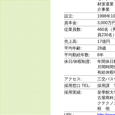
材派遣業
介事業
設立:
1998年1
資本金:
3,000万
従業員数:
460名（
員230名
売上高:
17億円
平均年齢:
28歳
平均勤続年数:
6年
休日/休暇制度:
年間休日
月間時間
有給休暇
アクセス:
三交バス
採用窓口 TEL:
採用課 TE
採用実績:
皇學館大
古屋商科
クテクノ
校 他
URL:
http://ww