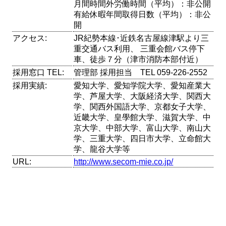
月間時間外労働時間（平均）：非公開
有給休暇年間取得日数（平均）：非公
開
アクセス:
JR紀勢本線･近鉄名古屋線津駅より三
重交通バス利用、 三重会館バス停下
車、徒歩７分（津市消防本部付近）
採用窓口 TEL:
管理部 採用担当 TEL 059-226-2552
採用実績:
愛知大学、愛知学院大学、愛知産業大
学、芦屋大学、大阪経済大学、関西大
学、関西外国語大学、京都女子大学、
近畿大学、皇學館大学、滋賀大学、中
京大学、中部大学、富山大学、南山大
学、三重大学、四日市大学、立命館大
学、龍谷大学等
URL:
http://www.secom-mie.co.jp/