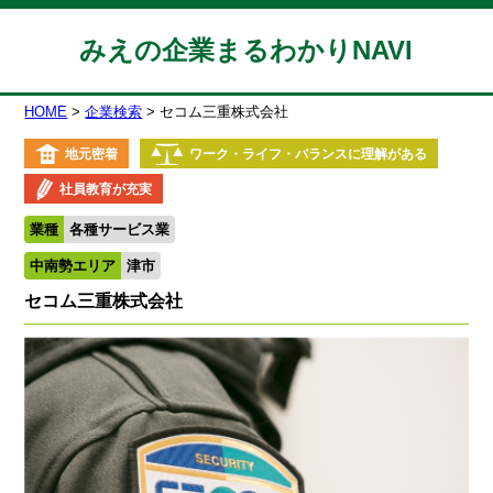
みえの企業まるわかりNAVI
HOME
企業検索
セコム三重株式会社
地元密着
ワーク・ライフ・バランスに理解がある
社員教育が充実
業種
各種サービス業
中南勢エリア
津市
セコム三重株式会社