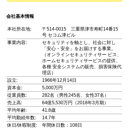
会社基本情報
本社所在地:
〒514-0015 三重県津市寿町14番15
号 セコム津ビル
事業内容:
セキュリティを軸とし、社会に対し
「安心・安全」をお届けする事業。
（オンラインセキュリティサー ビス、
ホームセキュリティサービスの提供、
各種 安全システムの販売、損害保険代
理店）
設立:
1966年12月14日
資本金:
5,000万円
従業員数:
282名（男性245名、女性37名）
売上高:
64億5,530万円（2018年3月期）
平均年齢:
41.8歳
平均勤続年数:
14.7年
休日/休暇制度:
年間休日数：108日