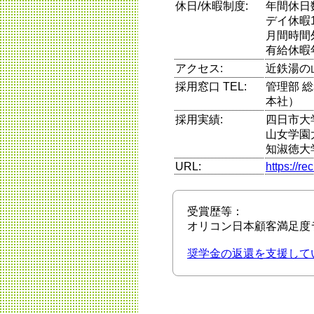
休日/休暇制度:
年間休日
デイ休暇
月間時間
有給休暇
アクセス:
近鉄湯の
採用窓口 TEL:
管理部 総務
本社）
採用実績:
四日市大
山女学園
知淑徳大
URL:
https://re
受賞歴等：
オリコン日本顧客満足度ラ
奨学金の返還を支援して