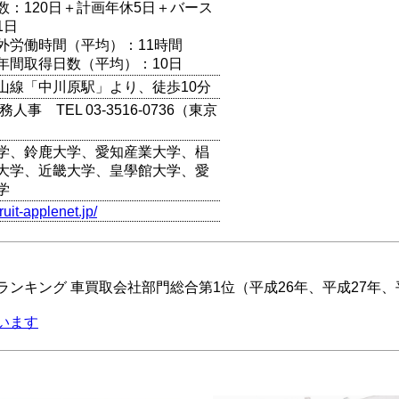
数：120日＋計画年休5日＋バース
1日
外労働時間（平均）：11時間
年間取得日数（平均）：10日
山線「中川原駅」より、徒歩10分
人事 TEL 03-3516-0736（東京
学、鈴鹿大学、愛知産業大学、椙
大学、近畿大学、皇學館大学、愛
学
cruit-applenet.jp/
ンキング 車買取会社部門総合第1位（平成26年、平成27年、平
います