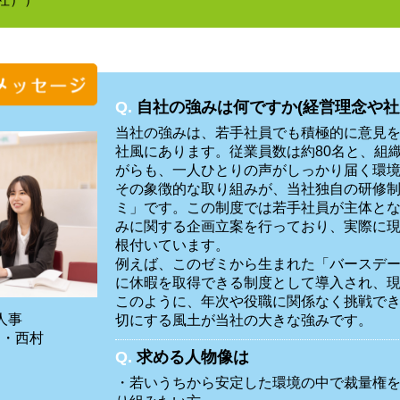
Q.
自社の強みは何ですか(経営理念や社
当社の強みは、若手社員でも積極的に意見
社風にあります。従業員数は約80名と、組
がらも、一人ひとりの声がしっかり届く環
その象徴的な取り組みが、当社独自の研修
ミ」です。この制度では若手社員が主体と
みに関する企画立案を行っており、実際に
根付いています。
例えば、このゼミから生まれた「バースデ
に休暇を取得できる制度として導入され、
このように、年次や役職に関係なく挑戦で
務人事
切にする風土が当社の大きな強みです。
中・西村
Q.
求める人物像は
・若いうちから安定した環境の中で裁量権