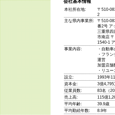
会社基本情報
本社所在地:
〒510-
2
主な県内事業所:
〒510-
番2号 ア
三重県四日
市南店 〒
1540-
事業内容:
・自動車
・フラン
運営
加盟店舗数
・リユー
設立:
1993年
資本金:
3億4,79
従業員数:
83名（2
売上高:
115億1
平均年齢:
39.9歳
平均勤続年数:
8.9年