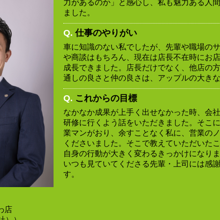
力があるのか」と感心し、私も魅力ある人
ました。
Q.
仕事のやりがい
車に知識のない私でしたが、先輩や職場の
や商談はもちろん、現在は店長不在時にお
成長できました。店長だけでなく、他店の
通しの良さと仲の良さは、アップルの大き
Q.
これからの目標
なかなか成果が上手く出せなかった時、会
研修に行くよう話をいただきました。そこに
業マンがおり、余すことなく私に、営業の
くださいました。そこで教えていただいた
自身の行動が大きく変わるきっかけになり
いつも見ていてくださる先輩・上司には感
す。
部
わ店
入社））