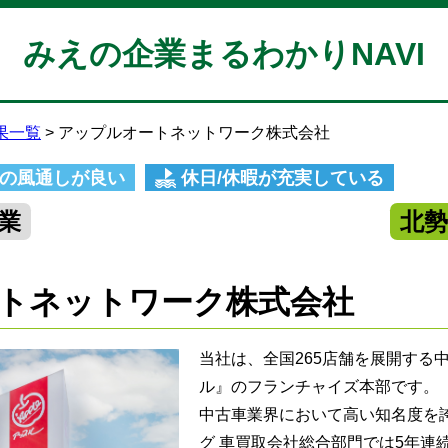
みえの企業まるわかりNAVI
果一覧
アップルオートネットワーク株式会社
の風通しが良い
休日/休暇が充実している
業
北
トネットワーク株式会社
当社は、全国265店舗を展開する
ル』のフランチャイズ本部です。
中古車業界において高い知名度を
グ 車買取会社総合部門では5年連