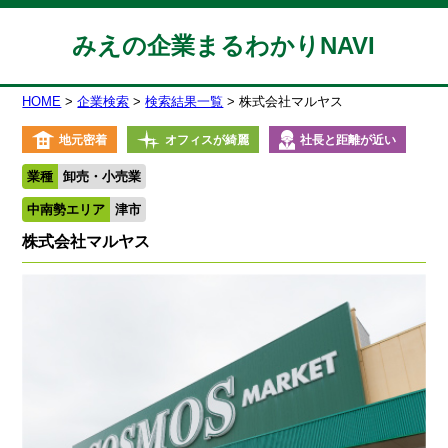
みえの企業まるわかりNAVI
HOME
企業検索
検索結果一覧
株式会社マルヤス
地元密着
オフィスが綺麗
社長と距離が近い
業種
卸売・小売業
中南勢エリア
津市
株式会社マルヤス