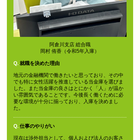
阿倉川支店 総合職
岡村 侑香（令和5年入庫）
Q.
就職を決めた理由
地元の金融機関で働きたいと思っており、その中
でも特に女性活躍を推進している当金庫を選びま
した。また当金庫の良さはとにかく「人」が温か
い雰囲気であることです。今後長く働くために必
要な環境が十分に揃っており、入庫を決めまし
た。
Q.
仕事のやりがい
現在は渉外担当として、個人および法人のお客さ