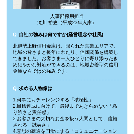
人事部採用担当
滝川 裕史（平成23年入庫）
Q.
自社の強みは何ですか(経営理念や社風)
北伊勢上野信用金庫は、限られた営業エリアで、
地域の皆さまと長年にわたり、信頼関係を構築し
てきました。お客さま一人ひとりに寄り添ったき
め細やかな対応ができるのは、地域密着型の信用
金庫ならではの強みです。
Q.
求める人物像は
1.何事にもチャレンジする「積極性」
2.目標達成に向けて、最後まであきらめない「粘
り強さと責任感」
3.お客さまの大切なお金を扱う人間として、信頼
される「誠実さ」
4.意思の疎通を円滑にする「コミュニケーション