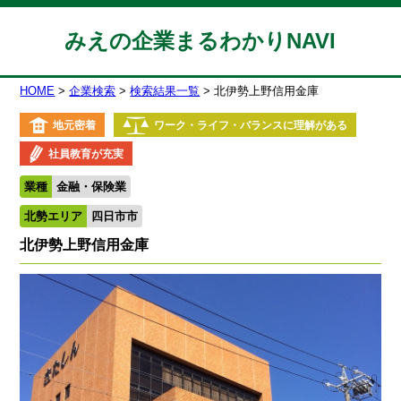
みえの企業まるわかりNAVI
HOME
企業検索
検索結果一覧
北伊勢上野信用金庫
地元密着
ワーク・ライフ・バランスに理解がある
社員教育が充実
業種
金融・保険業
北勢エリア
四日市市
北伊勢上野信用金庫