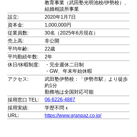
教育事業（武田塾光明池校/伊勢校）、
結婚相談所事業
設立:
2020年1月7日
資本金:
1,000,000円
従業員数:
30名（2025年6月現在）
売上高:
非公開
平均年齢:
22歳
平均勤続年数:
2年
休日/休暇制度:
・完全週休二日制
・GW、年末年始休暇
アクセス:
武田塾伊勢校：「伊勢市駅」より徒歩
約1分
勤務地は全国対応可能
06-6226-4887
採用窓口 TEL:
採用実績:
学歴不問ｘ
URL:
https://www.granpaz.co.jp/