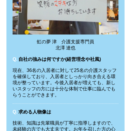
虹の夢 津 介護支援専門員
北澤 達也
Q.
自社の強みは何ですか(経営理念や社風)
現在、36名の入居者に対して25名の介護スタッフ
を確保しており、入居者としっかり向き合える環
境が整っています。今後入居者が増えても、新し
いスタッフの方には十分な体制で仕事に臨んでも
らうことができます。
Q.
求める人物像は
技術、知識は先輩職員が丁寧に指導しますので、
未経験の方でも大丈夫です。お年を召した方の心