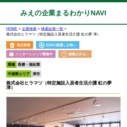
みえの企業まるわかりNAVI
HOME
企業検索
検索結果一覧
株式会社ヒラマツ（特定施設入居者生活介護 虹の夢 津）
地元密着
社内の風通しが良い
インターンシップ募集中
残業が少ない
業種
医療・福祉業
中南勢エリア
津市
株式会社ヒラマツ（特定施設入居者生活介護 虹の夢
津）