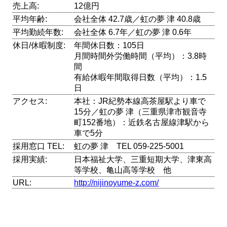
売上高:
12億円
平均年齢:
会社全体 42.7歳／虹の夢 津 40.8歳
平均勤続年数:
会社全体 6.7年／虹の夢 津 0.6年
休日/休暇制度:
年間休日数：105日
月間時間外労働時間（平均）：3.8時
間
有給休暇年間取得日数（平均）：1.5
日
アクセス:
本社：JR紀勢本線高茶屋駅より車で
15分／虹の夢 津（三重県津市観音寺
町152番地）：近鉄名古屋線津駅から
車で5分
採用窓口 TEL:
虹の夢 津 TEL 059-225-5001
採用実績:
日本福祉大学、三重短期大学、津東高
等学校、亀山高等学校 他
URL:
http://nijinoyume-z.com/