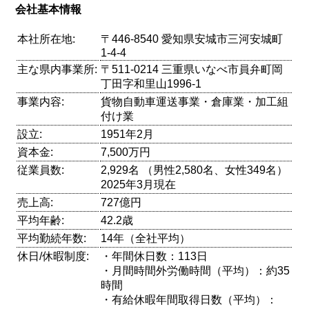
会社基本情報
本社所在地:
〒446-8540 愛知県安城市三河安城町
1-4-4
主な県内事業所:
〒511-0214 三重県いなべ市員弁町岡
丁田字和里山1996-1
事業内容:
貨物自動車運送事業・倉庫業・加工組
付け業
設立:
1951年2月
資本金:
7,500万円
従業員数:
2,929名 （男性2,580名、女性349名）
2025年3月現在
売上高:
727億円
平均年齢:
42.2歳
平均勤続年数:
14年（全社平均）
休日/休暇制度:
・年間休日数：113日
・月間時間外労働時間（平均）：約35
時間
・有給休暇年間取得日数（平均）：