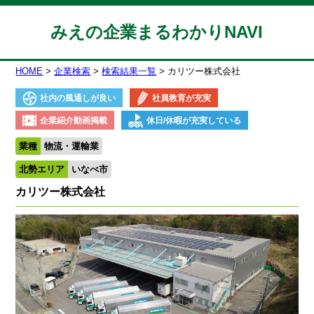
みえの企業まるわかりNAVI
HOME
企業検索
検索結果一覧
カリツー株式会社
社内の風通しが良い
社員教育が充実
企業紹介動画掲載
休日/休暇が充実している
業種
物流・運輸業
北勢エリア
いなべ市
カリツー株式会社