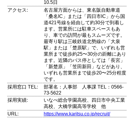
10.5日
アクセス:
名古屋方面からは、東名阪自動車道
「桑名IC」または「四日市IC」から国
道421号線を経由して約30分で到着し
ます。営業所には駐車スペースもあ
り、車での訪問が最もスムーズです。
最寄り駅は三岐鉄道北勢線の「大泉
駅」または「楚原駅」で、いずれも営
業所まで徒歩約25〜30分の距離にあり
ます。近隣のバス停としては「長宮」
「新楚原」「笠田新田」などがあり、
いずれも営業所まで徒歩20〜25分程度
です。
採用窓口 TEL:
部署名：人事部 人事課 TEL：0566-
73-5622
採用実績:
いなべ総合学園高校、四日市中央工業
高校、大橋学園高等学校 他
URL:
https://www.karitsu.co.jp/recruit/