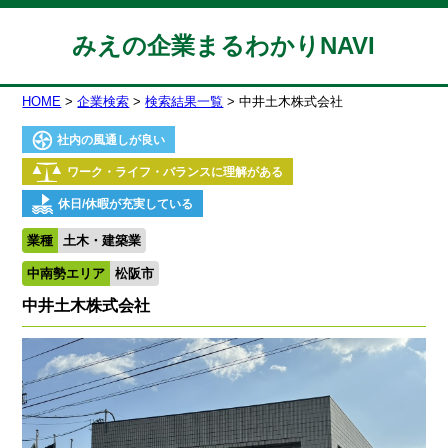
みえの企業まるわかりNAVI
HOME
企業検索
検索結果一覧
中井土木株式会社
社内の風通しが良い
ワーク・ライフ・バランスに理解がある
休日/休暇が充実している
業種
土木・建築業
中南勢エリア
松阪市
中井土木株式会社