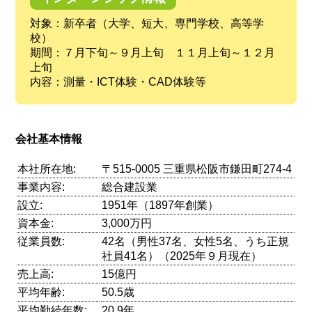
対象：新卒者（大学、短大、専門学校、高等学
校）
期間：７月下旬～９月上旬 １１月上旬～１２月
上旬
内容：測量・ICT体験・CAD体験等
会社基本情報
本社所在地:
〒515-0005 三重県松阪市鎌田町274-4
事業内容:
総合建設業
設立:
1951年（1897年創業）
資本金:
3,000万円
従業員数:
42名（男性37名、女性5名、うち正規
社員41名）（2025年９月現在）
売上高:
15億円
平均年齢:
50.5歳
平均勤続年数:
20.9年