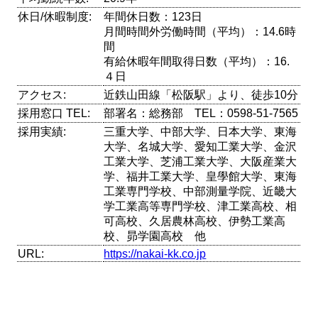
休日/休暇制度:
年間休日数：123日
月間時間外労働時間（平均）：14.6時
間
有給休暇年間取得日数（平均）：16.
４日
アクセス:
近鉄山田線「松阪駅」より、徒歩10分
採用窓口 TEL:
部署名：総務部 TEL：0598-51-7565
採用実績:
三重大学、中部大学、日本大学、東海
大学、名城大学、愛知工業大学、金沢
工業大学、芝浦工業大学、大阪産業大
学、福井工業大学、皇學館大学、東海
工業専門学校、中部測量学院、近畿大
学工業高等専門学校、津工業高校、相
可高校、久居農林高校、伊勢工業高
校、昴学園高校 他
URL:
https://nakai-kk.co.jp