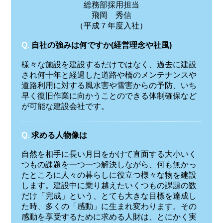
総務部採用担当
飛岡 秀信
（平成７年度入社）
Q.
自社の強みは何ですか(経営理念や社風)
様々な施設を建設するだけではなく、過去に建設
され何十年と経過した道路や橋のメンテナンスや
道路利用に対する風水害や雪害からの予防、いち
早く復旧作業に向かうことのできる体制確保など
が可能な建設会社です。
Q.
求める人物像は
自然を相手に長い月日をかけて直面する大小いく
つもの課題を一つ一つ解決しながら、何も無かっ
たところに人々の暮らしに役立つ様々な物を建設
します。建設中に乗り越えたいくつもの課題の数
だけ「完成」という、とても大きな目標を達成し
た時、多くの「感動」に生まれ変わります。その
感動を享受するために求める人財は、とにかく実