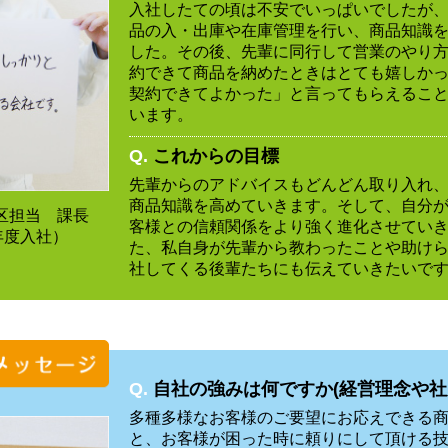
入社したての頃は不安でいっぱいでしたが
品の入・出庫や在庫管理を行い、商品知識
した。その後、先輩に同行して営業のやり
約できて商品を納めたときはとても嬉しか
契約できてよかった」と言ってもらえるこ
います。
Q.
これからの目標
先輩からのアドバイスもどんどん取り入れ
商品知識を高めていきます。そして、自分
区担当 課長
客様との信頼関係をより強く進化させてい
年度入社）
た、私自身が先輩から教わったことや助け
社してくる後輩たちにも伝えていきたいで
Q.
自社の強みは何ですか(経営理念や社
多種多様なお客様のご要望にお応えできる
と、お客様が困った時に頼りにして頂ける