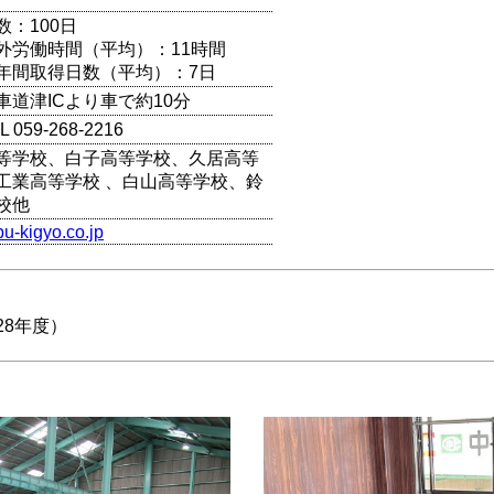
数：100日
外労働時間（平均）：11時間
年間取得日数（平均）：7日
車道津ICより車で約10分
059-268-2216
等学校、白子高等学校、久居高等
工業高等学校 、白山高等学校、鈴
校他
bu-kigyo.co.jp
28年度）