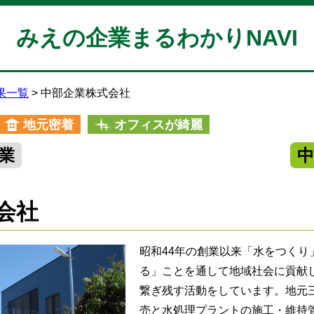
みえの企業まるわかりNAVI
果一覧
中部企業株式会社
地元密着
オフィスが綺麗
業
会社
昭和44年の創業以来「水をつくり
る」ことを通して地域社会に貢献
繋ぎ残す活動をしています。地元
売と水処理プラントの施工・維持