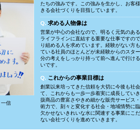
たちの強みです。この強みを生かし、お客
きる会社づくりを目指しています。
Q.
求める人物像は
営業が中心の会社なので、明るく元気のあ
ライフラインに直結する重要な仕事ですの
り組める人を求めています。経験がない方
ている社員のほとんどが未経験からのスタ
分の考えをしっかり持って前へ進んで行け
いです。
Q.
これからの事業目標は
創業以来培ってきた信頼を大切に今後も社
て、これからも一歩一歩着実に成長してい
扱商品の豊富さやきめ細かな販売サービス
 一信
術力で、刻々と変化する社会・地域情勢に
欠かせないきれいな水に関連する事業にこ
ない会社づくりを進めていきます。