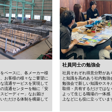
社員同士の勉強会
社員それぞれ得意分野があ
庫をベースに、各メーカー様
と知識を高めあう社内勉強
て、お客様の様々なご要望に
勉強会で新しい知識やスキ
ーな流通サービスを実現して
取得・共有するだけではな
この流通センターを軸に「安
よって生じる職場の一体感
「スピーディー」なお届け
上などにも役に立っていま
足いただける体制を構築して