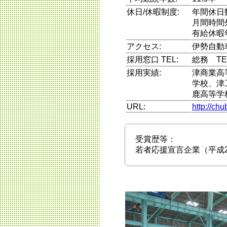
休日/休暇制度:
年間休日
月間時間
有給休暇
アクセス:
伊勢自動
採用窓口 TEL:
総務 TEL 
採用実績:
津商業高
学校、津
鹿高等学
URL:
http://chu
受賞歴等：
若者応援宣言企業（平成