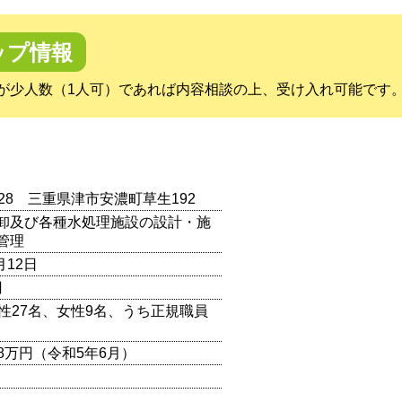
ップ情報
が少人数（1人可）であれば内容相談の上、受け入れ可能です
2328 三重県津市安濃町草生192
卸及び各種水処理施設の設計・施
管理
月12日
円
男性27名、女性9名、うち正規職員
128万円（令和5年6月）