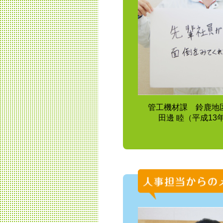
管工機材課 鈴鹿地
田邊 睦（平成13