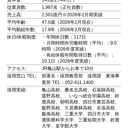
従業員数:
1,987名（正社員数）
売上高:
2,501億円※2026年2月期実績
平均年齢:
47.0歳（2026年2月現在）
平均勤続年数:
17.9年（2026年2月現在）
休日/休暇制度:
・年間休日数：117日
・月間時間外労働時間（平均）：9.0
時間（2026年度実績）
・有給休暇年間取得日数（平均）：
10.1日（2026年度実績）
アクセス:
JR亀山駅からお車で10分
採用窓口 TEL:
部署名：採用教育部 採用課 東海事
業所 TEL：052-411₋1400
採用実績:
亀山高校、桑名北高校、石薬師高校、
菰野高校、、いなべ総合学園高校、鈴
鹿高校、朝明高校、四日市農芸高校、
飯野高校、久居農林高校、名張高校、
飯南高校、三重大学、四日市大学、鈴
鹿医療科学大学、三重短期大学、鈴鹿
大学、皇学館大学