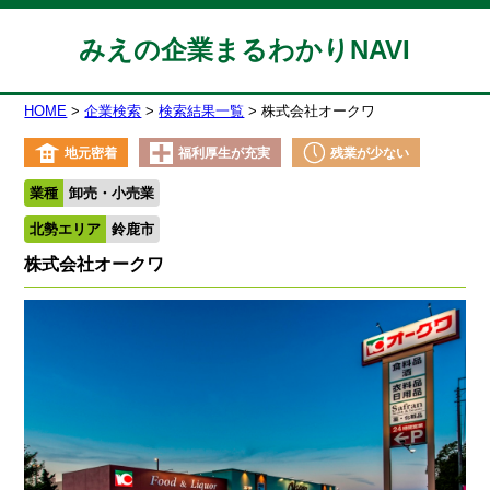
みえの企業まるわかりNAVI
HOME
企業検索
検索結果一覧
株式会社オークワ
地元密着
福利厚生が充実
残業が少ない
業種
卸売・小売業
北勢エリア
鈴鹿市
株式会社オークワ