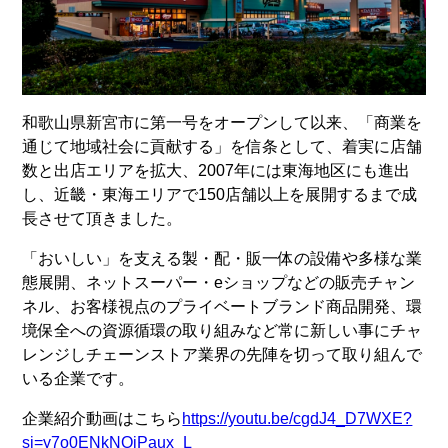
和歌山県新宮市に第一号をオープンして以来、「商業を
通じて地域社会に貢献する」を信条として、着実に店舗
数と出店エリアを拡大、2007年には東海地区にも進出
し、近畿・東海エリアで150店舗以上を展開するまで成
長させて頂きました。
「おいしい」を支える製・配・販一体の設備や多様な業
態展開、ネットスーパー・eショップなどの販売チャン
ネル、お客様視点のプライベートブランド商品開発、環
境保全への資源循環の取り組みなど常に新しい事にチャ
レンジしチェーンストア業界の先陣を切って取り組んで
いる企業です。
企業紹介動画はこちら
https://youtu.be/cgdJ4_D7WXE?
si=y7o0ENkNOjPaux_L