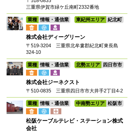
〒518-0835
三重県伊賀市緑ケ丘南町2332番地
業種
情報・通信業
東紀州エリア
紀北町
株式会社ディーグリーン
〒519-3204 三重県北牟婁郡紀北町東長島
324-10
業種
情報・通信業
北勢エリア
四日市市
株式会社ジーネクスト
〒510-0835 三重県四日市市大井手2丁目4-2
業種
情報・通信業
中南勢エリア
松阪市
松阪ケーブルテレビ・ステーション株式
会社