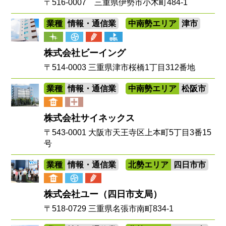
〒516-0007 三重県伊勢市小木町484-1
業種
情報・通信業
中南勢エリア
津市
株式会社ビーイング
〒514-0003 三重県津市桜橋1丁目312番地
業種
情報・通信業
中南勢エリア
松阪市
株式会社サイネックス
〒543-0001 大阪市天王寺区上本町5丁目3番15
号
業種
情報・通信業
北勢エリア
四日市市
株式会社ユー（四日市支局）
〒518-0729 三重県名張市南町834-1