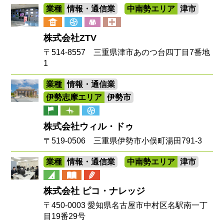
業種
情報・通信業
中南勢エリア
津市
株式会社ZTV
〒514-8557 三重県津市あのつ台四丁目7番地
1
業種
情報・通信業
伊勢志摩エリア
伊勢市
株式会社ウィル・ドゥ
〒519-0506 三重県伊勢市小俣町湯田791-3
業種
情報・通信業
中南勢エリア
津市
株式会社 ピコ・ナレッジ
〒450-0003 愛知県名古屋市中村区名駅南一丁
目19番29号