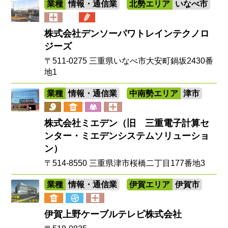
業種
情報・通信業
北勢エリア
いなべ市
株式会社デンソーパワトレインテクノロ
ジーズ
〒511-0275 三重県いなべ市大安町鍋坂2430番
地1
業種
情報・通信業
中南勢エリア
津市
株式会社ミエデン（旧 三重電子計算セ
ンター・ミエデンシステムソリューショ
ン）
〒514-8550 三重県津市桜橋二丁目177番地3
業種
情報・通信業
伊賀エリア
伊賀市
伊賀上野ケーブルテレビ株式会社