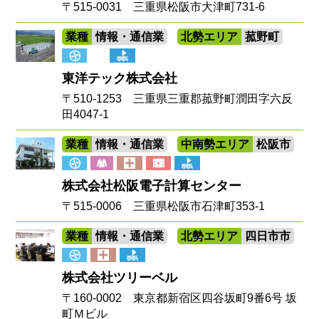
〒515-0031 三重県松阪市大津町731-6
業種
情報・通信業
北勢エリア
菰野町
東洋テック株式会社
〒510-1253 三重県三重郡菰野町潤田字六反
田4047-1
業種
情報・通信業
中南勢エリア
松阪市
株式会社松阪電子計算センター
〒515-0006 三重県松阪市石津町353-1
業種
情報・通信業
北勢エリア
四日市市
株式会社ツリーベル
〒160-0002 東京都新宿区四谷坂町9番6号 坂
町Ｍビル