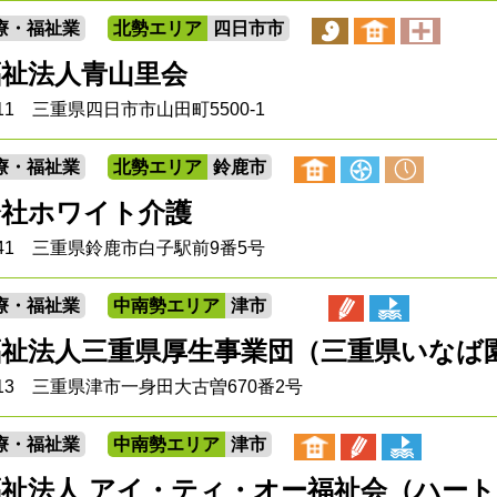
療・福祉業
北勢エリア
四日市市
福祉法人青山里会
1111 三重県四日市市山田町5500-1
療・福祉業
北勢エリア
鈴鹿市
会社ホワイト介護
0241 三重県鈴鹿市白子駅前9番5号
療・福祉業
中南勢エリア
津市
福祉法人三重県厚生事業団（三重県いなば
0113 三重県津市一身田大古曽670番2号
療・福祉業
中南勢エリア
津市
福祉法人 アイ・ティ・オー福祉会（ハー