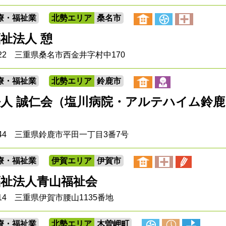
療・福祉業
北勢エリア
桑名市
祉法人 憩
0922 三重県桑名市西金井字村中170
療・福祉業
北勢エリア
鈴鹿市
法人 誠仁会（塩川病院・アルテハイム鈴
0844 三重県鈴鹿市平田一丁目3番7号
療・福祉業
伊賀エリア
伊賀市
福祉法人青山福祉会
0214 三重県伊賀市腰山1135番地
療・福祉業
北勢エリア
木曽岬町