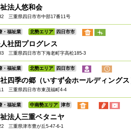
福祉法人悠和会
0082 三重県四日市市中部17番11号
療・福祉業
北勢エリア
四日市市
法人社団プログレス
1203 三重県四日市市下海老町字高松185-3
療・福祉業
北勢エリア
四日市市
会社四季の郷（いすず会ホールディングス
8011 三重県四日市市東茂福町4-4
療・福祉業
中南勢エリア
津市
福祉法人三重ベタニヤ
222 三重県津市豊が丘5-47-6-1