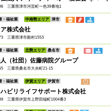
0306 三重県津市河芸町一色39番地1
療・福祉業
中南勢エリア
津市
ケア株式会社
073 三重県津市殿村1553
療・福祉業
北勢エリア
桑名市
法人（社団）佐藤病院グループ
0065 三重県桑名市大央町21-15
療・福祉業
伊賀エリア
伊賀市
リハビリライフサポート株式会社
0839 三重県伊賀市上野田端町1004番3