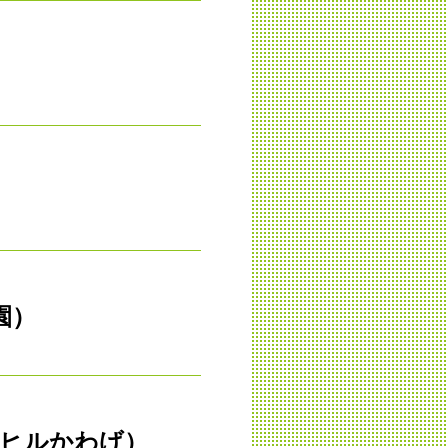
園）
トヒルかわげ）