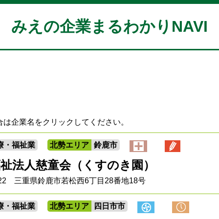
みえの企業まるわかりNAVI
合は企業名をクリックしてください。
療・福祉業
北勢エリア
鈴鹿市
福祉法人慈童会（くすのき園）
0222 三重県鈴鹿市若松西6丁目28番地18号
療・福祉業
北勢エリア
四日市市