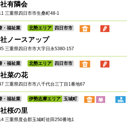
会社有隣会
911 三重県四日市市生桑町48-1
療・福祉業
北勢エリア
四日市市
会社ノースアップ
885 三重県四日市市大字日永5380-157
療・福祉業
北勢エリア
四日市市
会社菜の花
8047 三重県四日市市八千代台三丁目1番地67
療・福祉業
伊勢志摩エリア
玉城町
会社桜の里
0414 三重県度会郡玉城町佐田250番地1