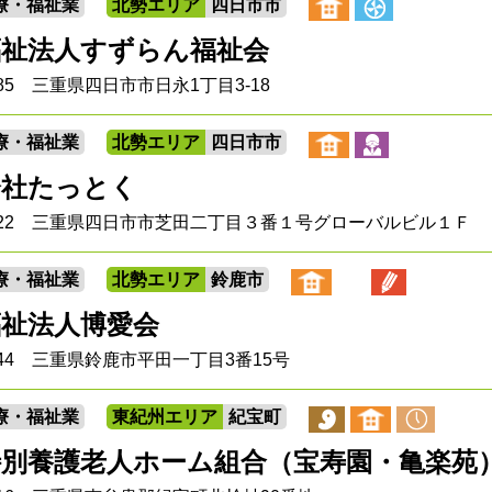
療・福祉業
北勢エリア
四日市市
福祉法人すずらん福祉会
0885 三重県四日市市日永1丁目3-18
療・福祉業
北勢エリア
四日市市
会社たっとく
-0822 三重県四日市市芝田二丁目３番１号グローバルビル１Ｆ
療・福祉業
北勢エリア
鈴鹿市
福祉法人博愛会
0844 三重県鈴鹿市平田一丁目3番15号
療・福祉業
東紀州エリア
紀宝町
特別養護老人ホーム組合（宝寿園・亀楽苑