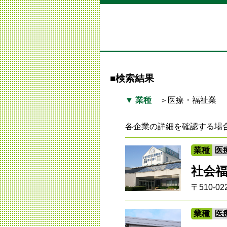
■検索結果
▼ 業種
＞医療・福祉業
各企業の詳細を確認する場
業種
医
社会
〒510-
業種
医