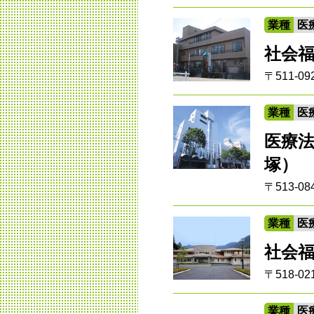
業種
医
社会福
〒511-
業種
医
医療
塚）
〒513-
業種
医
社会
〒518-
業種
医