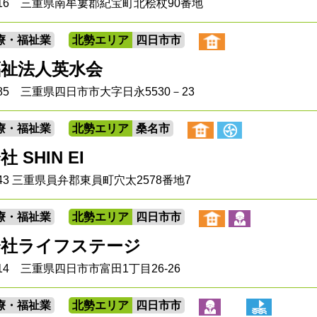
5716 三重県南牟婁郡紀宝町北桧杖90番地
療・福祉業
北勢エリア
四日市市
福祉法人英水会
0885 三重県四日市市大字日永5530－23
療・福祉業
北勢エリア
桑名市
 SHIN EI
0243 三重県員弁郡東員町穴太2578番地7
療・福祉業
北勢エリア
四日市市
会社ライフステージ
8014 三重県四日市市富田1丁目26-26
療・福祉業
北勢エリア
四日市市