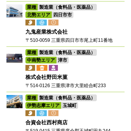
業種
製造業（食料品・医薬品）
北勢エリア
四日市市
九鬼産業株式会社
〒510-0059 三重県四日市市尾上町11番地
業種
製造業（食料品・医薬品）
中南勢エリア
津市
株式会社野田米菓
〒514-0126 三重県津市大里睦合町233
業種
製造業（食料品・医薬品）
伊勢志摩エリア
玉城町
合資会社西村商店
〒519-0415 三重県度会郡玉城町田丸244