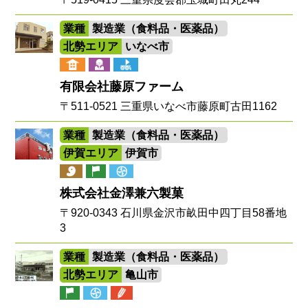
業種
製造業（食料品・医薬品）
北勢エリア
いなべ市
有限会社藤原ファーム
〒511-0521 三重県いなべ市藤原町古田1162
業種
製造業（食料品・医薬品）
伊賀エリア
伊賀市
株式会社金澤兼六製菓
〒920-0343 石川県金沢市畝田中四丁目58番地
3
業種
製造業（食料品・医薬品）
北勢エリア
亀山市