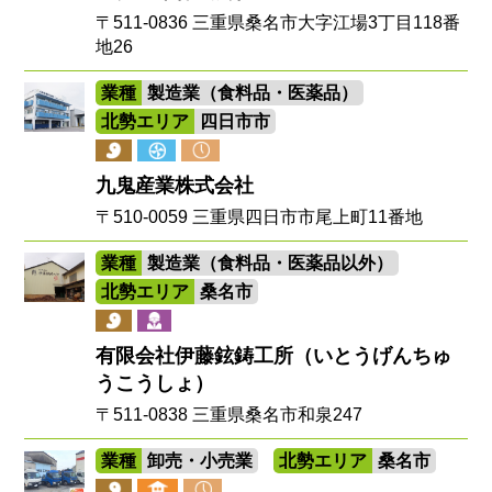
〒511-0836 三重県桑名市大字江場3丁目118番
地26
業種
製造業（食料品・医薬品）
北勢エリア
四日市市
九鬼産業株式会社
〒510-0059 三重県四日市市尾上町11番地
業種
製造業（食料品・医薬品以外）
北勢エリア
桑名市
有限会社伊藤鉉鋳工所（いとうげんちゅ
うこうしょ）
〒511-0838 三重県桑名市和泉247
業種
卸売・小売業
北勢エリア
桑名市