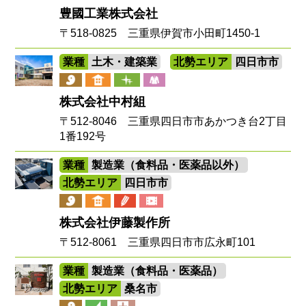
豊國工業株式会社
〒518-0825 三重県伊賀市小田町1450-1
業種
土木・建築業
北勢エリア
四日市市
株式会社中村組
〒512-8046 三重県四日市市あかつき台2丁目
1番192号
業種
製造業（食料品・医薬品以外）
北勢エリア
四日市市
株式会社伊藤製作所
〒512-8061 三重県四日市市広永町101
業種
製造業（食料品・医薬品）
北勢エリア
桑名市