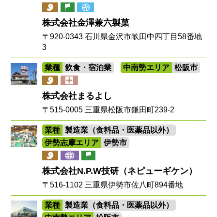
株式会社金澤兼六製菓
〒920-0343 石川県金沢市畝田中四丁目58番地
3
業種
飲食・宿泊業
中南勢エリア
松阪市
株式会社まるよし
〒515-0005 三重県松阪市鎌田町239-2
業種
製造業（食料品・医薬品以外）
伊勢志摩エリア
伊勢市
株式会社N.P.W技研（ネピューギケン）
〒516-1102 三重県伊勢市佐八町894番地
業種
製造業（食料品・医薬品以外）