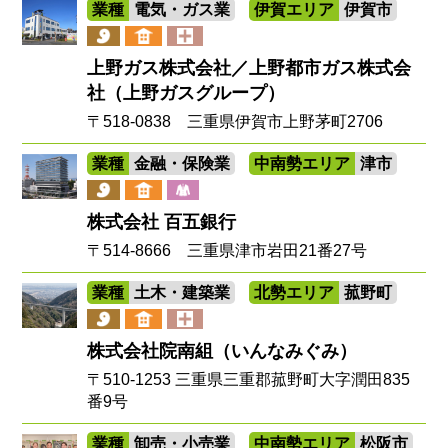
業種
電気・ガス業
伊賀エリア
伊賀市
上野ガス株式会社／上野都市ガス株式会
社（上野ガスグループ）
〒518-0838 三重県伊賀市上野茅町2706
業種
金融・保険業
中南勢エリア
津市
株式会社 百五銀行
〒514-8666 三重県津市岩田21番27号
業種
土木・建築業
北勢エリア
菰野町
株式会社院南組（いんなみぐみ）
〒510-1253 三重県三重郡菰野町大字潤田835
番9号
業種
卸売・小売業
中南勢エリア
松阪市