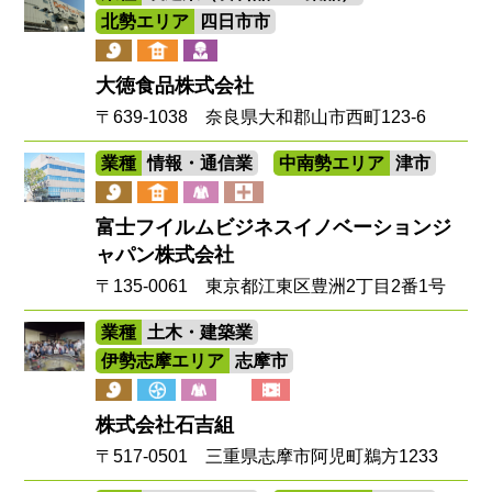
北勢エリア
四日市市
大徳食品株式会社
〒639-1038 奈良県大和郡山市西町123-6
業種
情報・通信業
中南勢エリア
津市
富士フイルムビジネスイノベーションジ
ャパン株式会社
〒135-0061 東京都江東区豊洲2丁目2番1号
業種
土木・建築業
伊勢志摩エリア
志摩市
株式会社石吉組
〒517-0501 三重県志摩市阿児町鵜方1233