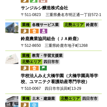
サンジルシ醸造株式会社
〒511-0823 三重県桑名市明正通一丁目572-1
業種
各種サービス業
北勢エリア
鈴鹿市
鈴鹿農業協同組合（ＪＡ鈴鹿）
〒512-8650 三重県鈴鹿市地子町1268
業種
教育・学習支援業
北勢エリア
四日市市
学校法人みえ大橋学園（大橋学園高等学
校、ユマニテク看護助産専門学校）
〒510-0067 四日市市浜田町13-29
業種
土木・建築業
北勢エリア
四日市市