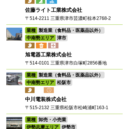
佐藤ライト工業株式会社
〒514-2211 三重県津市芸濃町椋本2768-2
業種
製造業（食料品・医薬品以外）
中南勢エリア
津市
旭電器工業株式会社
〒514-0101 三重県津市白塚町2856番地
業種
製造業（食料品・医薬品以外）
中南勢エリア
松阪市
中川電装株式会社
〒515-2132 三重県松阪市松崎浦町163-1
業種
卸売・小売業
伊勢志摩エリア
伊勢市