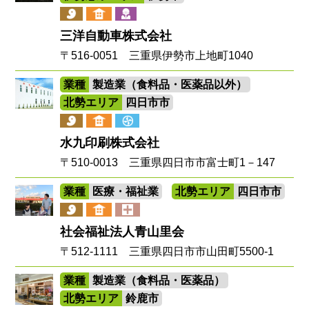
三洋自動車株式会社
〒516-0051 三重県伊勢市上地町1040
業種
製造業（食料品・医薬品以外）
北勢エリア
四日市市
水九印刷株式会社
〒510-0013 三重県四日市市富士町1－147
業種
医療・福祉業
北勢エリア
四日市市
社会福祉法人青山里会
〒512-1111 三重県四日市市山田町5500-1
業種
製造業（食料品・医薬品）
北勢エリア
鈴鹿市