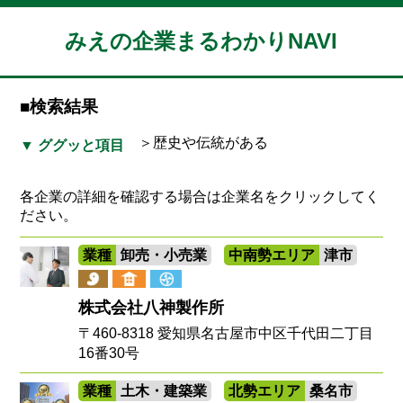
みえの企業まるわかりNAVI
■検索結果
＞歴史や伝統がある
▼ ググッと項目
各企業の詳細を確認する場合は企業名をクリックしてく
ださい。
業種
卸売・小売業
中南勢エリア
津市
株式会社八神製作所
〒460-8318 愛知県名古屋市中区千代田二丁目
16番30号
業種
土木・建築業
北勢エリア
桑名市