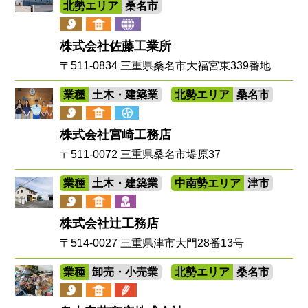
北勢エリア
桑名市
株式会社佐藤工業所
〒511-0834 三重県桑名市大福宮東339番地
業種
土木・建築業
北勢エリア
桑名市
株式会社宮崎工務店
〒511-0072 三重県桑名市堤原37
業種
土木・建築業
中南勢エリア
津市
株式会社辻󠄀工務店
〒514-0027 三重県津市大門28番13号
業種
卸売・小売業
北勢エリア
桑名市