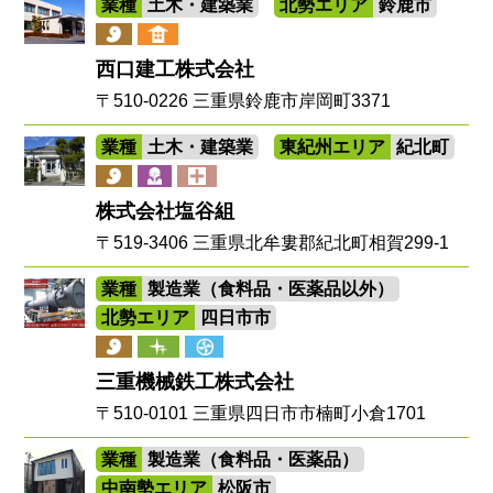
業種
土木・建築業
北勢エリア
鈴鹿市
西口建工株式会社
〒510-0226 三重県鈴鹿市岸岡町3371
業種
土木・建築業
東紀州エリア
紀北町
株式会社塩谷組
〒519-3406 三重県北牟婁郡紀北町相賀299-1
業種
製造業（食料品・医薬品以外）
北勢エリア
四日市市
三重機械鉄工株式会社
〒510-0101 三重県四日市市楠町小倉1701
業種
製造業（食料品・医薬品）
中南勢エリア
松阪市