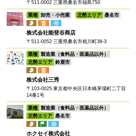
〒511-0002 三重県桑名市福島750
業種
卸売・小売業
北勢エリア
桑名市
株式会社能登谷商店
〒511-0052 三重県桑名市相川町38-3
業種
製造業（食料品・医薬品以外）
北勢エリア
鈴鹿市
株式会社三秀
〒103-0025 東京都中央区日本橋茅場町二丁目
14番1号
業種
製造業（食料品・医薬品以外）
北勢エリア
桑名市
ホクセイ株式会社