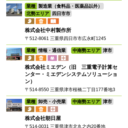
業種
製造業（食料品・医薬品以外）
北勢エリア
四日市市
株式会社中村製作所
〒512-8061 三重県四日市市広永町1245
業種
情報・通信業
中南勢エリア
津市
株式会社ミエデン（旧 三重電子計算セ
ンター・ミエデンシステムソリューショ
ン）
〒514-8550 三重県津市桜橋二丁目177番地3
業種
卸売・小売業
中南勢エリア
津市
株式会社朝日屋
〒514-0031 三重県津市北丸之内20番地