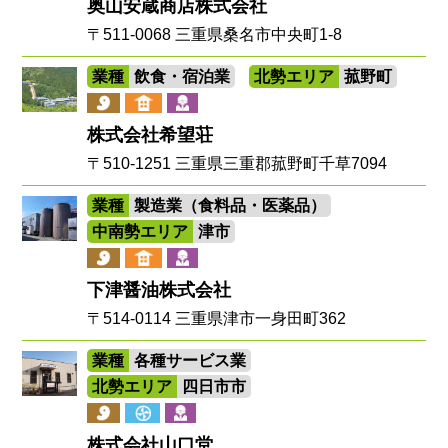
奥山安蔵商店株式会社
〒511-0068 三重県桑名市中央町1-8
業種
飲食・宿泊業
北勢エリア
菰野町
株式会社希望荘
〒510-1251 三重県三重郡菰野町千草7094
業種
製造業（食料品・医薬品）
中南勢エリア
津市
下津醤油株式会社
〒514-0114 三重県津市一身田町362
業種
各種サービス業
北勢エリア
四日市市
株式会社山口堂