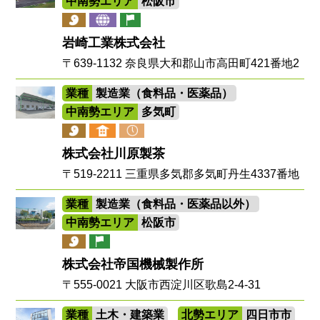
中南勢エリア
松阪市
岩崎工業株式会社
〒639-1132 奈良県大和郡山市高田町421番地2
業種
製造業（食料品・医薬品）
中南勢エリア
多気町
株式会社川原製茶
〒519-2211 三重県多気郡多気町丹生4337番地
業種
製造業（食料品・医薬品以外）
中南勢エリア
松阪市
株式会社帝国機械製作所
〒555-0021 大阪市西淀川区歌島2-4-31
業種
土木・建築業
北勢エリア
四日市市