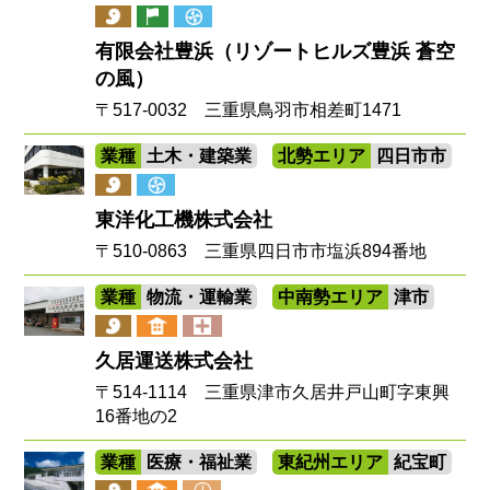
有限会社豊浜（リゾートヒルズ豊浜 蒼空
の風）
〒517-0032 三重県鳥羽市相差町1471
業種
土木・建築業
北勢エリア
四日市市
東洋化工機株式会社
〒510-0863 三重県四日市市塩浜894番地
業種
物流・運輸業
中南勢エリア
津市
久居運送株式会社
〒514-1114 三重県津市久居井戸山町字東興
16番地の2
業種
医療・福祉業
東紀州エリア
紀宝町