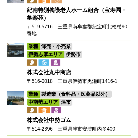
紀南特別養護老人ホーム組合（宝寿園・
亀楽苑）
〒519-5716 三重県南牟婁郡紀宝町北桧杖90
番地
業種
卸売・小売業
伊勢志摩エリア
伊勢市
株式会社丸中商店
〒516-0018 三重県伊勢市黒瀬町1416-1
業種
製造業（食料品・医薬品以外）
中南勢エリア
津市
株式会社中勢ゴム
〒514-2396 三重県津市安濃町内多400