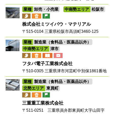
業種
卸売・小売業
中南勢エリア
松阪市
株式会社ミツイバウ・マテリアル
〒515-0104 三重県松阪市高須町3460-125
業種
製造業（食料品・医薬品以外）
中南勢エリア
津市
フタバ電子工業株式会社
〒510-0305 三重県津市河芸町中別保1861番地
業種
製造業（食料品・医薬品以外）
北勢エリア
東員町
三重重工業株式会社
〒511-0251 三重県員弁郡東員町大字山田字