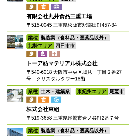
有限会社丸井食品三重工場
〒515-0045 三重県松阪市駅部田町457-34
業種
製造業（食料品・医薬品以外）
北勢エリア
四日市市
トーア紡マテリアル株式会社
〒540-6018 大阪市中央区城見一丁目２番27
号 クリスタルタワー18階
業種
土木・建築業
東紀州エリア
尾鷲市
株式会社東組
〒519-3658 三重県尾鷲市倉ノ谷町2番７号
業種
製造業（食料品・医薬品以外）