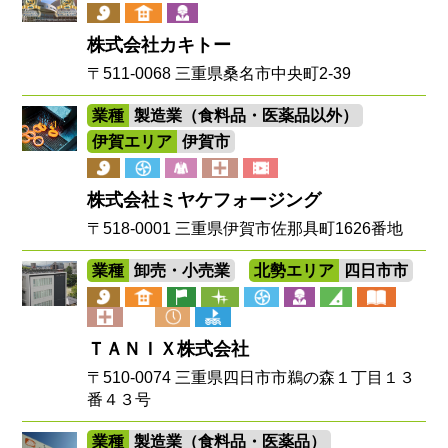
株式会社カキトー
〒511-0068 三重県桑名市中央町2-39
業種
製造業（食料品・医薬品以外）
伊賀エリア
伊賀市
株式会社ミヤケフォージング
〒518-0001 三重県伊賀市佐那具町1626番地
業種
卸売・小売業
北勢エリア
四日市市
ＴＡＮＩＸ株式会社
〒510-0074 三重県四日市市鵜の森１丁目１３
番４３号
業種
製造業（食料品・医薬品）