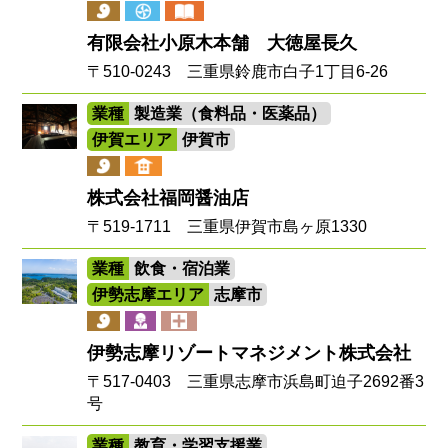
有限会社小原木本舗 大徳屋長久
〒510-0243 三重県鈴鹿市白子1丁目6-26
業種
製造業（食料品・医薬品）
伊賀エリア
伊賀市
株式会社福岡醤油店
〒519-1711 三重県伊賀市島ヶ原1330
業種
飲食・宿泊業
伊勢志摩エリア
志摩市
伊勢志摩リゾートマネジメント株式会社
〒517-0403 三重県志摩市浜島町迫子2692番3
号
業種
教育・学習支援業