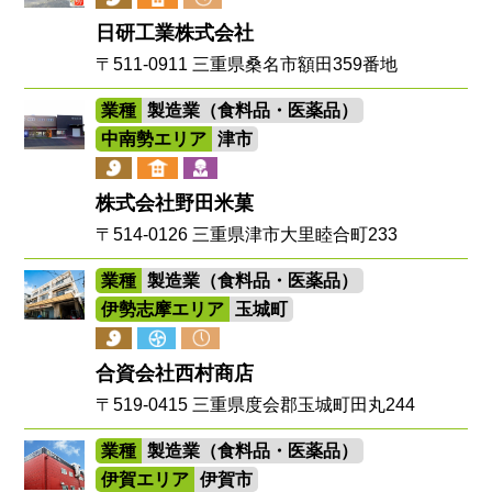
日研工業株式会社
〒511-0911 三重県桑名市額田359番地
業種
製造業（食料品・医薬品）
中南勢エリア
津市
株式会社野田米菓
〒514-0126 三重県津市大里睦合町233
業種
製造業（食料品・医薬品）
伊勢志摩エリア
玉城町
合資会社西村商店
〒519-0415 三重県度会郡玉城町田丸244
業種
製造業（食料品・医薬品）
伊賀エリア
伊賀市