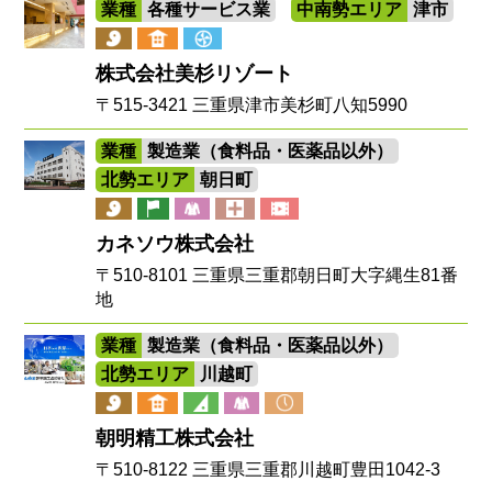
業種
各種サービス業
中南勢エリア
津市
株式会社美杉リゾート
〒515-3421 三重県津市美杉町八知5990
業種
製造業（食料品・医薬品以外）
北勢エリア
朝日町
カネソウ株式会社
〒510-8101 三重県三重郡朝日町大字縄生81番
地
業種
製造業（食料品・医薬品以外）
北勢エリア
川越町
朝明精工株式会社
〒510-8122 三重県三重郡川越町豊田1042-3