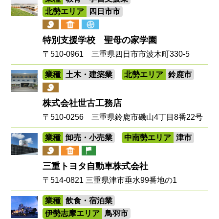
北勢エリア
四日市市
特別支援学校 聖母の家学園
〒510-0961 三重県四日市市波木町330-5
業種
土木・建築業
北勢エリア
鈴鹿市
株式会社世古工務店
〒510-0256 三重県鈴鹿市磯山4丁目8番22号
業種
卸売・小売業
中南勢エリア
津市
三重トヨタ自動車株式会社
〒514-0821 三重県津市垂水99番地の1
業種
飲食・宿泊業
伊勢志摩エリア
鳥羽市