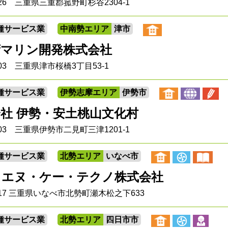
1326 三重県三重郡菰野町杉谷2304-1
種サービス業
中南勢エリア
津市
湾マリン開発株式会社
0003 三重県津市桜橋3丁目53-1
種サービス業
伊勢志摩エリア
伊勢市
社 伊勢・安土桃山文化村
0603 三重県伊勢市二見町三津1201-1
種サービス業
北勢エリア
いなべ市
・エヌ・ケー・テクノ株式会社
0417 三重県いなべ市北勢町瀬木松之下633
種サービス業
北勢エリア
四日市市