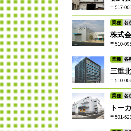
〒517-
業種
各
株式
〒510-
業種
各
三重
〒510-
業種
各
トー
〒501-