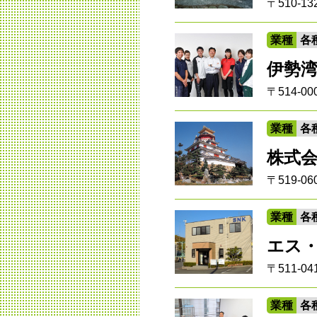
〒510-
業種
各
伊勢
〒514-
業種
各
株式会
〒519-
業種
各
エス
〒511-
業種
各