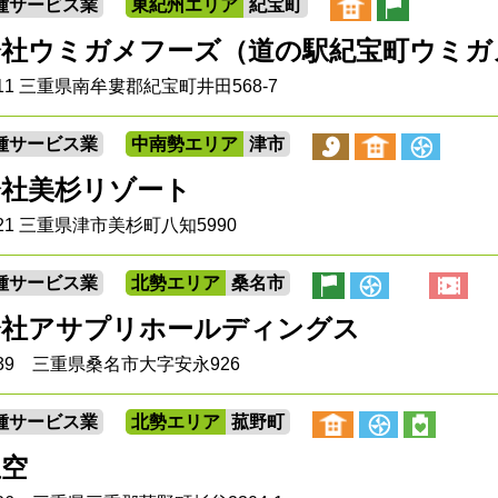
種サービス業
東紀州エリア
紀宝町
会社ウミガメフーズ（道の駅紀宝町ウミガ
5711 三重県南牟婁郡紀宝町井田568-7
種サービス業
中南勢エリア
津市
会社美杉リゾート
421 三重県津市美杉町八知5990
種サービス業
北勢エリア
桑名市
会社アサプリホールディングス
0839 三重県桑名市大字安永926
種サービス業
北勢エリア
菰野町
屋空