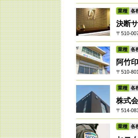
業種
各
決断
〒510-
業種
各
阿竹
〒510-
業種
各
株式
〒514-
業種
各