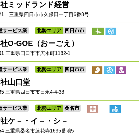
会社ミッドランド経営
0821 三重県四日市市久保田一丁目6番8号
種サービス業
北勢エリア
四日市市
社O-GOE（おーごえ）
061 三重県四日市市広永町1182-1
種サービス業
北勢エリア
四日市市
会社山口堂
885 三重県四日市市日永4-4-38
種サービス業
北勢エリア
桑名市
会社ケ－・イ－・シ－
0854 三重県桑名市蓮花寺1635番地5