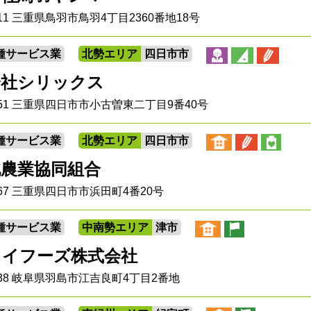
0011 三重県鳥羽市鳥羽4丁目2360番地18号
種サービス業
北勢エリア
四日市市
会社シリックス
0951 三重県四日市市小古曽東二丁目9番40号
種サービス業
北勢エリア
四日市市
北農業協同組合
0067 三重県四日市市浜田町4番20号
種サービス業
中南勢エリア
津市
カイフーズ株式会社
6238 岐阜県羽島市江吉良町4丁目2番地