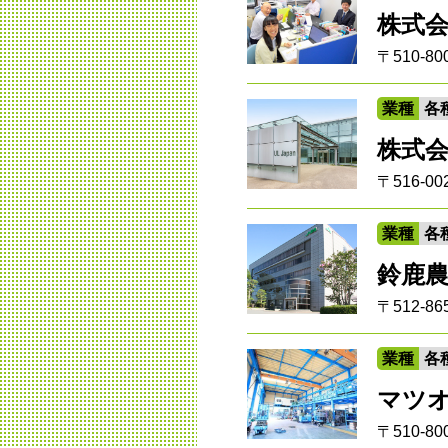
株式
〒510-
業種
各
株式会社
〒516-0
業種
各
鈴鹿
〒512-
業種
各
マツ
〒510-