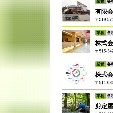
業種
各
有限
〒519-
業種
各
株式
〒515-3
業種
各
株式
〒511-
業種
各
剪定