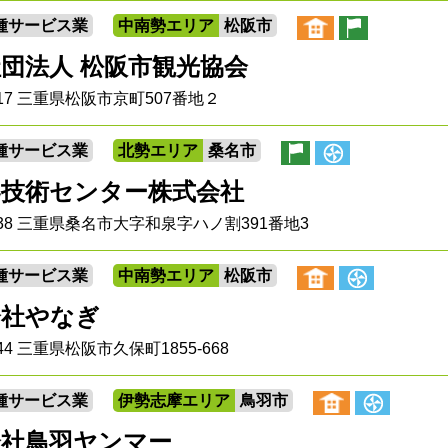
種サービス業
中南勢エリア
松阪市
団法人 松阪市観光協会
0017 三重県松阪市京町507番地２
種サービス業
北勢エリア
桑名市
界技術センター株式会社
0838 三重県桑名市大字和泉字ハノ割391番地3
種サービス業
中南勢エリア
松阪市
会社やなぎ
044 三重県松阪市久保町1855-668
種サービス業
伊勢志摩エリア
鳥羽市
会社鳥羽ヤンマー