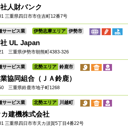
会社人財バンク
8001 三重県四日市市住吉町12番7号
種サービス業
伊勢志摩エリア
伊勢市
 UL Japan
021 三重県伊勢市朝熊町4383-326
種サービス業
北勢エリア
鈴鹿市
農業協同組合（ＪＡ鈴鹿）
8650 三重県鈴鹿市地子町1268
種サービス業
北勢エリア
川越町
オカ建機株式会社
8001 三重県四日市市天カ須賀5丁目4番22号