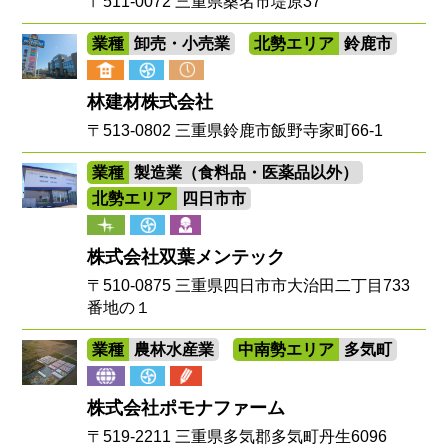
〒511-0072 三重県桑名市堤原37
業種
卸売・小売業
北勢エリア
鈴鹿市
林建材株式会社
〒513-0802 三重県鈴鹿市飯野寺家町66-1
業種
製造業（食料品・医薬品以外）
北勢エリア
四日市市
株式会社双葉メンテック
〒510-0875 三重県四日市市大治田二丁目733
番地の１
業種
農林水産業
中南勢エリア
多気町
株式会社ポモナファーム
〒519-2211 三重県多気郡多気町丹生6096