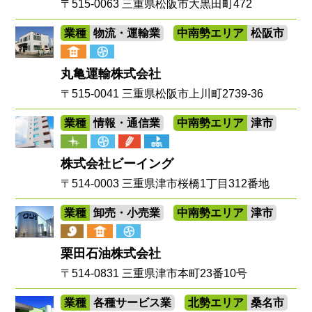
〒515-0063 三重県松阪市大黒田町472
業種
物流・運輸業
中南勢エリア
松阪市
丸亀運輸株式会社
〒515-0041 三重県松阪市上川町2739-36
業種
情報・通信業
中南勢エリア
津市
株式会社ビーイング
〒514-0003 三重県津市桜橋1丁目312番地
業種
卸売・小売業
中南勢エリア
津市
栗田石油株式会社
〒514-0831 三重県津市本町23番10号
業種
各種サービス業
北勢エリア
桑名市