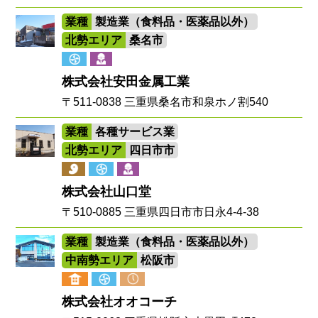
業種
製造業（食料品・医薬品以外）
北勢エリア
桑名市
株式会社安田金属工業
〒511-0838 三重県桑名市和泉ホノ割540
業種
各種サービス業
北勢エリア
四日市市
株式会社山口堂
〒510-0885 三重県四日市市日永4-4-38
業種
製造業（食料品・医薬品以外）
中南勢エリア
松阪市
株式会社オオコーチ