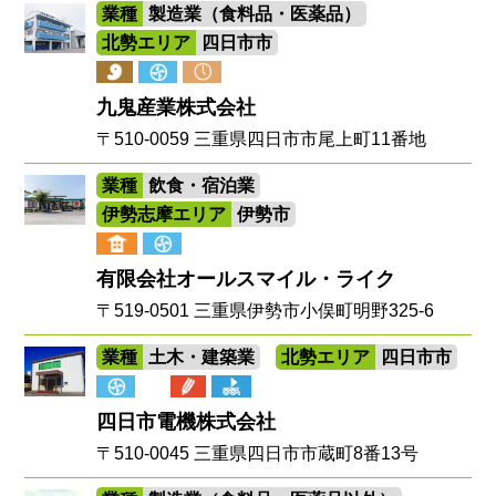
業種
製造業（食料品・医薬品）
北勢エリア
四日市市
九鬼産業株式会社
〒510-0059 三重県四日市市尾上町11番地
業種
飲食・宿泊業
伊勢志摩エリア
伊勢市
有限会社オールスマイル・ライク
〒519-0501 三重県伊勢市小俣町明野325-6
業種
土木・建築業
北勢エリア
四日市市
四日市電機株式会社
〒510-0045 三重県四日市市蔵町8番13号