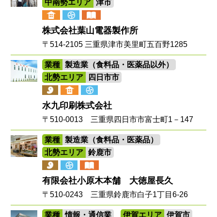
中南勢エリア
津市
株式会社葉山電器製作所
〒514-2105 三重県津市美里町五百野1285
業種
製造業（食料品・医薬品以外）
北勢エリア
四日市市
水九印刷株式会社
〒510-0013 三重県四日市市富士町1－147
業種
製造業（食料品・医薬品）
北勢エリア
鈴鹿市
有限会社小原木本舗 大徳屋長久
〒510-0243 三重県鈴鹿市白子1丁目6-26
業種
情報・通信業
伊賀エリア
伊賀市