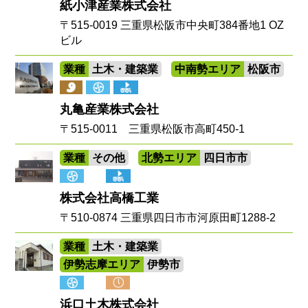
紙小津産業株式会社
〒515-0019 三重県松阪市中央町384番地1 OZ
ビル
業種
土木・建築業
中南勢エリア
松阪市
丸亀産業株式会社
〒515-0011 三重県松阪市高町450-1
業種
その他
北勢エリア
四日市市
株式会社高橋工業
〒510-0874 三重県四日市市河原田町1288-2
業種
土木・建築業
伊勢志摩エリア
伊勢市
浜口土木株式会社