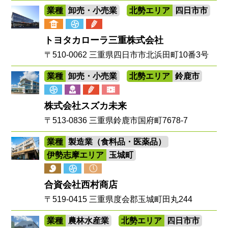
業種
卸売・小売業
北勢エリア
四日市市
トヨタカローラ三重株式会社
〒510-0062 三重県四日市市北浜田町10番3号
業種
卸売・小売業
北勢エリア
鈴鹿市
株式会社スズカ未来
〒513-0836 三重県鈴鹿市国府町7678-7
業種
製造業（食料品・医薬品）
伊勢志摩エリア
玉城町
合資会社西村商店
〒519-0415 三重県度会郡玉城町田丸244
業種
農林水産業
北勢エリア
四日市市