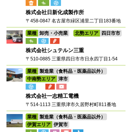
株式会社日新化成製作所
〒458-0847 名古屋市緑区浦里二丁目183番地
業種
卸売・小売業
北勢エリア
四日市市
株式会社シュテルン三重
〒510-0885 三重県四日市市日永四丁目1-54
業種
製造業（食料品・医薬品以外）
中南勢エリア
津市
株式会社一志精工電機
〒514-1113 三重県津市久居野村町811番地
業種
製造業（食料品・医薬品以外）
伊賀エリア
伊賀市