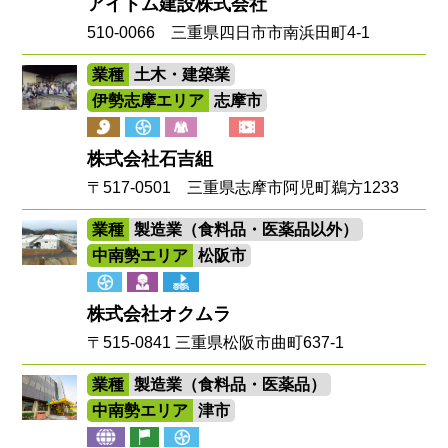
アイトム建設株式会社
510-0066 三重県四日市市南浜田町4-1
業種
土木・建築業
伊勢志摩エリア
志摩市
株式会社石吉組
〒517-0501 三重県志摩市阿児町鵜方1233
業種
製造業（食料品・医薬品以外）
中南勢エリア
松阪市
株式会社オクムラ
〒515-0841 三重県松阪市曲町637-1
業種
製造業（食料品・医薬品）
中南勢エリア
津市