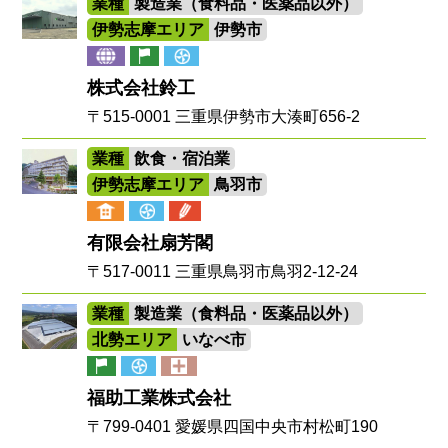
業種
製造業（食料品・医薬品以外）
伊勢志摩エリア
伊勢市
株式会社鈴工
〒515-0001 三重県伊勢市大湊町656-2
業種
飲食・宿泊業
伊勢志摩エリア
鳥羽市
有限会社扇芳閣
〒517-0011 三重県鳥羽市鳥羽2-12-24
業種
製造業（食料品・医薬品以外）
北勢エリア
いなべ市
福助工業株式会社
〒799-0401 愛媛県四国中央市村松町190