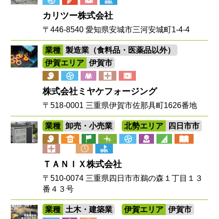
カリツー株式会社
〒446-8540 愛知県安城市三河安城町1-4-4
業種
製造業（食料品・医薬品以外）
伊賀エリア
伊賀市
株式会社ミヤケフォージング
〒518-0001 三重県伊賀市佐那具町1626番地
業種
卸売・小売業
北勢エリア
四日市市
ＴＡＮＩＸ株式会社
〒510-0074 三重県四日市市鵜の森１丁目１３
番４３号
業種
土木・建築業
伊賀エリア
伊賀市