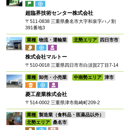
超臨界技術センター株式会社
〒511-0838 三重県桑名市大字和泉字ハノ割
391番地3
業種
物流・運輸業
北勢エリア
四日市市
株式会社マルトー
〒510-0018 三重県四日市市白須賀2丁目7-14
業種
卸売・小売業
中南勢エリア
津市
菱工産業株式会社
〒514-0002 三重県津市島崎町209-2
業種
製造業（食料品・医薬品以外）
北勢エリア
桑名市