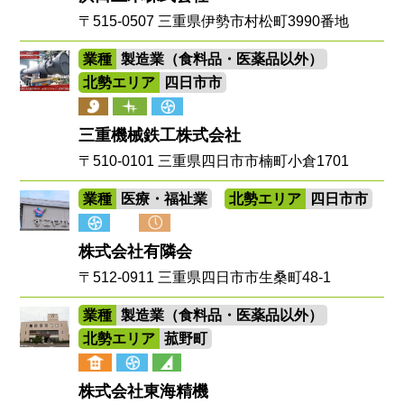
〒515-0507 三重県伊勢市村松町3990番地
業種
製造業（食料品・医薬品以外）
北勢エリア
四日市市
三重機械鉄工株式会社
〒510-0101 三重県四日市市楠町小倉1701
業種
医療・福祉業
北勢エリア
四日市市
株式会社有隣会
〒512-0911 三重県四日市市生桑町48-1
業種
製造業（食料品・医薬品以外）
北勢エリア
菰野町
株式会社東海精機