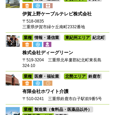
伊賀上野ケーブルテレビ株式会社
〒518-0835
三重県伊賀市緑ケ丘南町2332番地
業種
情報・通信業
東紀州エリア
紀北町
株式会社ディーグリーン
〒519-3204 三重県北牟婁郡紀北町東長島
324-10
業種
医療・福祉業
北勢エリア
鈴鹿市
有限会社ホワイト介護
〒510-0241 三重県鈴鹿市白子駅前9番5号
業種
製造業（食料品・医薬品以外）