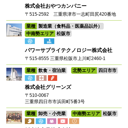
株式会社おやつカンパニー
〒515-2592 三重県津市一志町田尻420番地
業種
製造業（食料品・医薬品以外）
中南勢エリア
松阪市
パワーサプライテクノロジー株式会社
〒515-8555 三重県松阪市上川町2460-1
業種
飲食・宿泊業
北勢エリア
四日市市
株式会社グリーンズ
〒510-0067
三重県四日市市浜田町5番3号
業種
卸売・小売業
中南勢エリア
松阪市