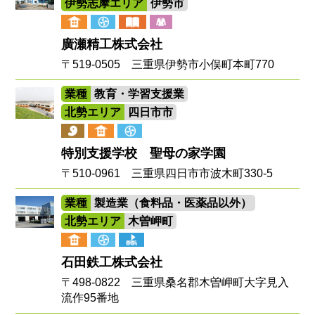
伊勢志摩エリア
伊勢市
廣瀬精工株式会社
〒519-0505 三重県伊勢市小俣町本町770
業種
教育・学習支援業
北勢エリア
四日市市
特別支援学校 聖母の家学園
〒510-0961 三重県四日市市波木町330-5
業種
製造業（食料品・医薬品以外）
北勢エリア
木曽岬町
石田鉄工株式会社
〒498-0822 三重県桑名郡木曽岬町大字見入
流作95番地