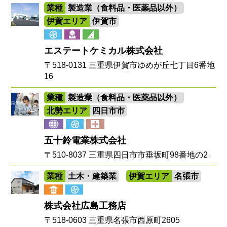
業種
製造業（食料品・医薬品以外）
伊賀エリア
伊賀市
エステートケミカル株式会社
〒518-0131 三重県伊賀市ゆめが丘七丁目6番地
16
業種
製造業（食料品・医薬品以外）
北勢エリア
四日市市
五十鈴電業株式会社
〒510-8037 三重県四日市市垂坂町98番地の2
業種
土木・建築業
伊賀エリア
名張市
株式会社広島工務店
〒518-0603 三重県名張市西原町2605