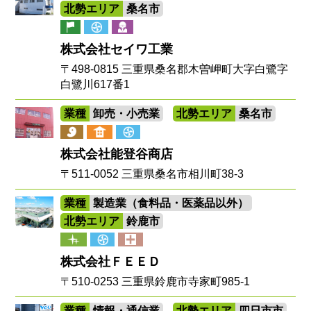
北勢エリア
桑名市
株式会社セイワ工業
〒498-0815 三重県桑名郡木曽岬町大字白鷺字
白鷺川617番1
業種
卸売・小売業
北勢エリア
桑名市
株式会社能登谷商店
〒511-0052 三重県桑名市相川町38-3
業種
製造業（食料品・医薬品以外）
北勢エリア
鈴鹿市
株式会社ＦＥＥＤ
〒510-0253 三重県鈴鹿市寺家町985-1
業種
情報・通信業
北勢エリア
四日市市