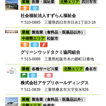
業種
医療・福祉業
北勢エリア
四日市市
社会福祉法人すずらん福祉会
〒510-0885 三重県四日市市日永1丁目3-18
業種
製造業（食料品・医薬品以外）
中南勢エリア
松阪市
グリーンウッドタクミ協同組合
〒515-0088 三重県松阪市木の郷町12番地
業種
各種サービス業
北勢エリア
桑名市
株式会社アサプリホールディングス
〒511-0839 三重県桑名市大字安永926
業種
製造業（食料品・医薬品以外）
北勢エリア
鈴鹿市