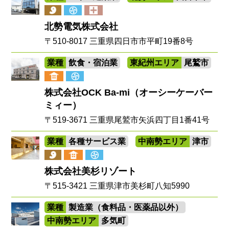
北勢電気株式会社
〒510-8017 三重県四日市市平町19番8号
業種
飲食・宿泊業
東紀州エリア
尾鷲市
株式会社OCK Ba-mi（オーシーケーバー
ミィー）
〒519-3671 三重県尾鷲市矢浜四丁目1番41号
業種
各種サービス業
中南勢エリア
津市
株式会社美杉リゾート
〒515-3421 三重県津市美杉町八知5990
業種
製造業（食料品・医薬品以外）
中南勢エリア
多気町