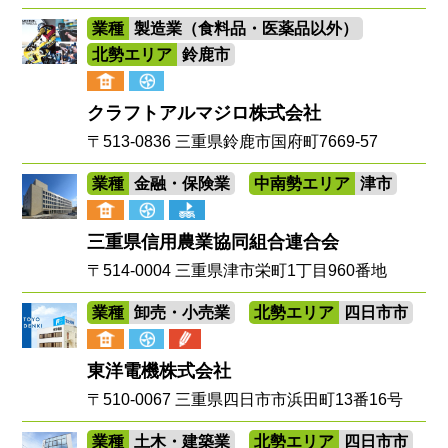
業種
製造業（食料品・医薬品以外）
北勢エリア
鈴鹿市
クラフトアルマジロ株式会社
〒513-0836 三重県鈴鹿市国府町7669-57
業種
金融・保険業
中南勢エリア
津市
三重県信用農業協同組合連合会
〒514-0004 三重県津市栄町1丁目960番地
業種
卸売・小売業
北勢エリア
四日市市
東洋電機株式会社
〒510-0067 三重県四日市市浜田町13番16号
業種
土木・建築業
北勢エリア
四日市市