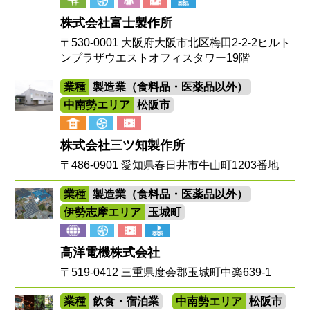
株式会社富士製作所
〒530-0001 大阪府大阪市北区梅田2-2-2ヒルト
ンプラザウエストオフィスタワー19階
業種
製造業（食料品・医薬品以外）
中南勢エリア
松阪市
株式会社三ツ知製作所
〒486-0901 愛知県春日井市牛山町1203番地
業種
製造業（食料品・医薬品以外）
伊勢志摩エリア
玉城町
高洋電機株式会社
〒519-0412 三重県度会郡玉城町中楽639-1
業種
飲食・宿泊業
中南勢エリア
松阪市