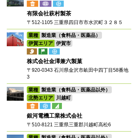
有限会社萩村製茶
〒512-1105 三重県四日市市水沢町３２８５
業種
製造業（食料品・医薬品）
伊賀エリア
伊賀市
株式会社金澤兼六製菓
〒920-0343 石川県金沢市畝田中四丁目58番地
3
業種
製造業（食料品・医薬品以外）
北勢エリア
川越町
銀河電機工業株式会社
〒510-8121 三重県三重郡川越町高松6
業種
製造業（食料品・医薬品以外）