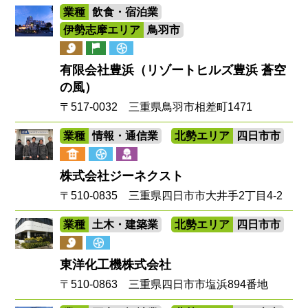
業種
飲食・宿泊業
伊勢志摩エリア
鳥羽市
有限会社豊浜（リゾートヒルズ豊浜 蒼空
の風）
〒517-0032 三重県鳥羽市相差町1471
業種
情報・通信業
北勢エリア
四日市市
株式会社ジーネクスト
〒510-0835 三重県四日市市大井手2丁目4-2
業種
土木・建築業
北勢エリア
四日市市
東洋化工機株式会社
〒510-0863 三重県四日市市塩浜894番地