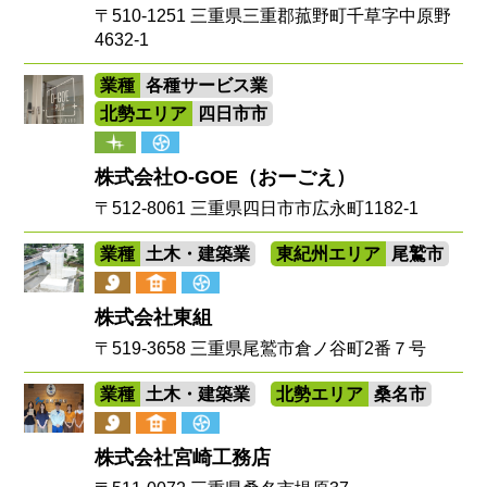
〒510-1251 三重県三重郡菰野町千草字中原野
4632-1
業種
各種サービス業
北勢エリア
四日市市
株式会社O-GOE（おーごえ）
〒512-8061 三重県四日市市広永町1182-1
業種
土木・建築業
東紀州エリア
尾鷲市
株式会社東組
〒519-3658 三重県尾鷲市倉ノ谷町2番７号
業種
土木・建築業
北勢エリア
桑名市
株式会社宮崎工務店