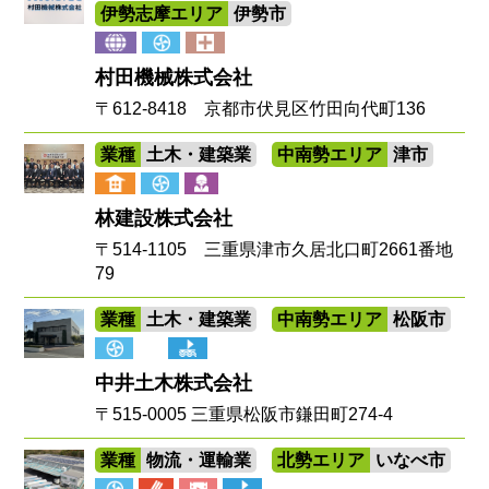
伊勢志摩エリア
伊勢市
村田機械株式会社
〒612-8418 京都市伏見区竹田向代町136
業種
土木・建築業
中南勢エリア
津市
林建設株式会社
〒514-1105 三重県津市久居北口町2661番地
79
業種
土木・建築業
中南勢エリア
松阪市
中井土木株式会社
〒515-0005 三重県松阪市鎌田町274-4
業種
物流・運輸業
北勢エリア
いなべ市